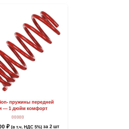
sion- пружины передней
и — 1 дюйм комфорт
Оценка
5.00
из 5
,00
₽
за
2 шт
(в т.ч. НДС 5%)