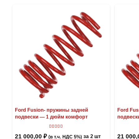
Ford Fusion- пружины задней
Ford Fu
подвески — 1 дюйм комфорт
подвеск
Оценка
5.00
из 5
21 000,00
₽
21 000
за
2 шт
(в т.ч. НДС 5%)