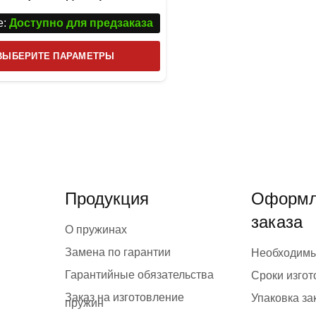
:
Доступно для предзаказа
Этот
ВЫБЕРИТЕ ПАРАМЕТРЫ
товар
имеет
несколько
вариаций.
Опции
можно
выбрать
Продукция
Оформл
на
заказа
странице
О пружинах
товара.
Замена по гарантии
Необходим
Гарантийные обязательства
Сроки изго
Заказ на изготовление
Упаковка за
пружин