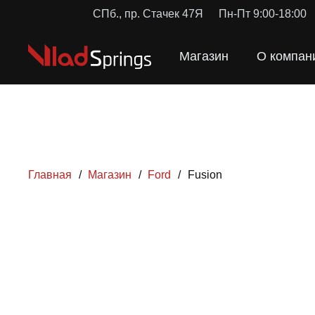
СПб., пр. Стачек 47Я
Пн-Пт 9:00-18:00
Магазин
О компан
Главная
/
Магазин
/
Ford
/
Fusion