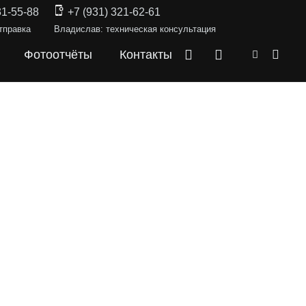
31-55-88
+7 (931) 321-62-61
тправка
Владислав: техническая консультация
Фотоотчёты
Контакты