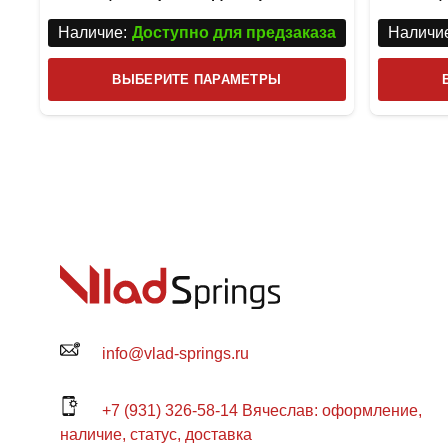
Наличие:
Доступно для предзаказа
Наличие
Этот
ВЫБЕРИТЕ ПАРАМЕТРЫ
товар
имеет
несколько
вариаций.
Опции
можно
выбрать
на
странице
товара.
info@vlad-springs.ru
+7 (931) 326-58-14 Вячеслав: оформление,
наличие, статус, доставка