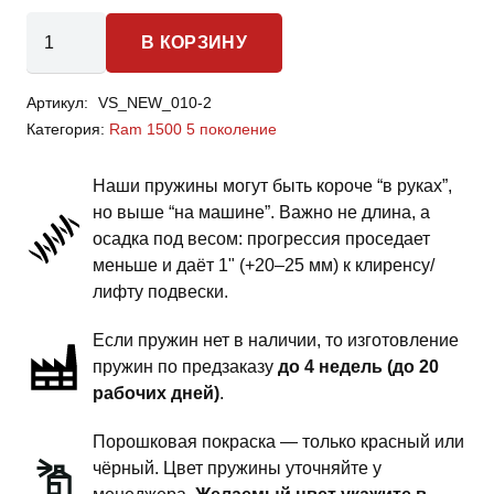
Количество
В КОРЗИНУ
товара
Dodge
Артикул:
VS_NEW_010-2
Ram
Категория:
Ram 1500 5 поколение
1500
5
Наши пружины могут быть короче “в руках”,
поколение
но выше “на машине”. Важно не длина, а
-
осадка под весом: прогрессия проседает
пружины
меньше и даёт 1" (+20–25 мм) к клиренсу/
задней
лифту подвески.
подвески
Если пружин нет в наличии, то изготовление
-
пружин по предзаказу
до 4 недель (до 20
сток
рабочих дней)
.
под
бронирование
Порошковая покраска — только красный или
и
чёрный. Цвет пружины уточняйте у
пневмоподвеску