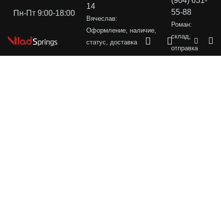
(904) 631-
14
55-88
Пн-Пт 9:00-18:00
Вячеслав:
Роман:
Оформление, наличие,
склад,
статус, доставка
отправка