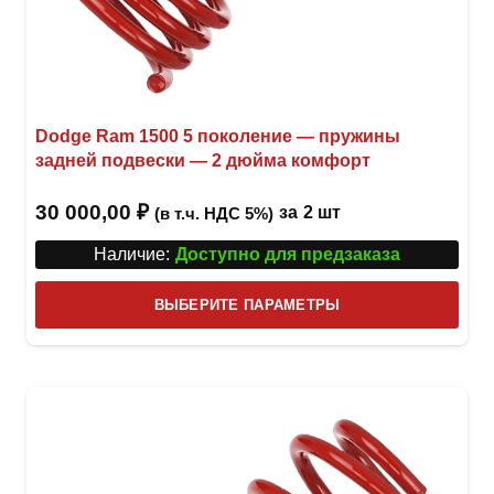
Dodge Ram 1500 5 поколение — пружины
задней подвески — 2 дюйма комфорт
30 000,00
₽
за
2 шт
(в т.ч. НДС 5%)
Наличие:
Доступно для предзаказа
Этот
ВЫБЕРИТЕ ПАРАМЕТРЫ
това
имее
неск
вари
Опци
можн