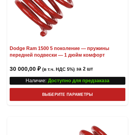
Dodge Ram 1500 5 поколение — пружины
передней подвески — 1 дюйм комфорт
30 000,00
₽
за
2 шт
(в т.ч. НДС 5%)
Наличие:
Доступно для предзаказа
Этот
ВЫБЕРИТЕ ПАРАМЕТРЫ
това
имее
неск
вари
Опци