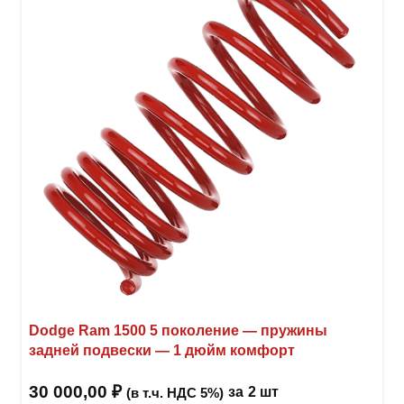
можн
выбр
на
стра
товар
Dodge Ram 1500 5 поколение — пружины
задней подвески — 1 дюйм комфорт
30 000,00
₽
за
2 шт
(в т.ч. НДС 5%)