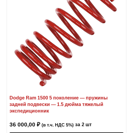
выбр
на
стра
товар
Dodge Ram 1500 5 поколение — пружины
задней подвески — 1.5 дюйма тяжелый
экспедиционник
36 000,00
₽
за
2 шт
(в т.ч. НДС 5%)