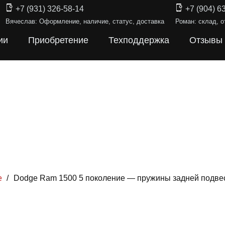
+7 (931) 326-58-14
+7 (904) 6
Вячеслав: Оформление, наличие, статус, доставка
Роман: склад, о
ии
Приобретение
Техподдержка
Отзывы
е
/
Dodge Ram 1500 5 поколение — пружины задней подве
Ы ПОДВЕС