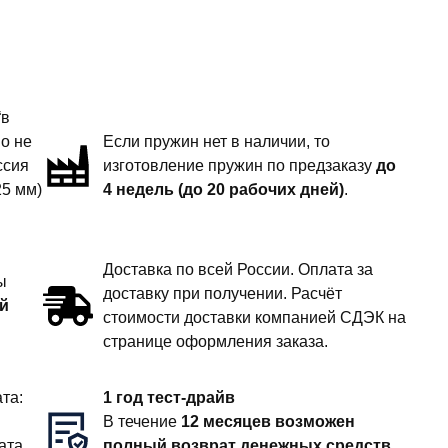
“в
но не
Если пружин нет в наличии, то
ссия
изготовление пружин по предзаказу
до
25 мм)
4 недель (до 20 рабочих дней)
.
Доставка по всей России. Оплата за
ы
доставку при получении. Расчёт
й
стоимости доставки компанией СДЭК на
странице оформления заказа.
та:
1 год тест-драйв
В течение
12 месяцев возможен
ата
полный возврат денежных средств