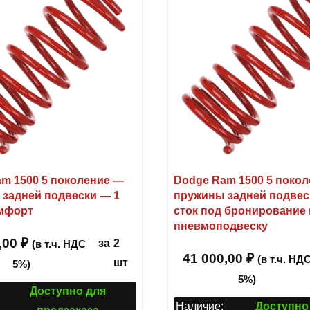
m 1500 5 поколение —
Dodge Ram 1500 5 поко
задней подвески — 1
пружины задней подвес
мфорт
сток под бронирование 
пневмоподвеску
,00
₽
за
2
(в т.ч. НДС
41 000,00
₽
(в т.ч. НД
шт
5%)
5%)
Доступно для
Наличие:
Доступно