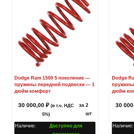
Dodge Ram 1500 5 поколение —
Dodge Ra
пружины передней подвески — 1
пружины 
дюйм комфорт
дюйм ко
30 000,00
₽
30 000
за
2
(в т.ч. НДС
шт
5%)
Наличие:
Доступно для
Наличие: