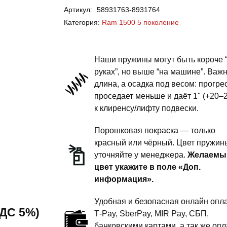
Артикул:
58931763-8931764
Ram
Категория:
Ram 1500 5 поколение
1500
5
поколение
Наши пружины могут быть короче 
-
руках”, но выше “на машине”. Важ
длина, а осадка под весом: прогре
пружины
проседает меньше и даёт 1" (+20–
задней
к клиренсу/лифту подвески.
подвески
-
Порошковая покраска — только
2
красный или чёрный. Цвет пружин
уточняйте у менеджера.
Желаемы
дюйма
цвет укажите в поле «Доп.
комфорт
информация».
Удобная и безопасная онлайн опла
 НДС 5%)
T‑Pay, SberPay, MIR Pay, СБП,
банковскими картами, а так же опл