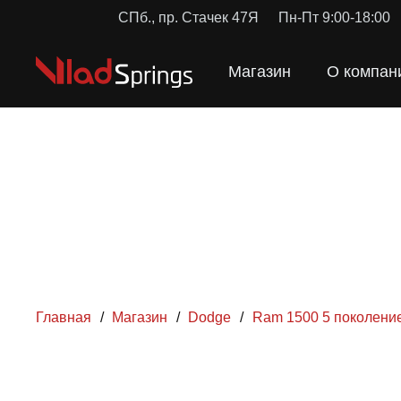
СПб., пр. Стачек 47Я
Пн-Пт 9:00-18:00
Магазин
О компан
Главная
/
Магазин
/
Dodge
/
Ram 1500 5 поколени
ПРУЖИН