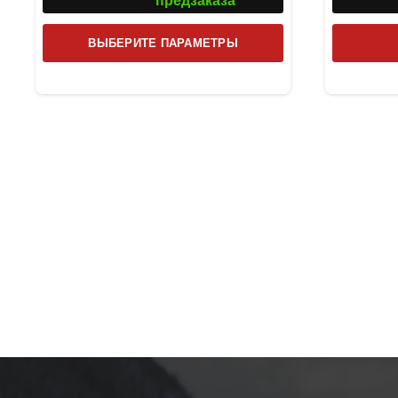
предзаказа
Этот
ВЫБЕРИТЕ ПАРАМЕТРЫ
товар
имеет
несколько
вариаций.
Опции
можно
выбрать
на
странице
товара.