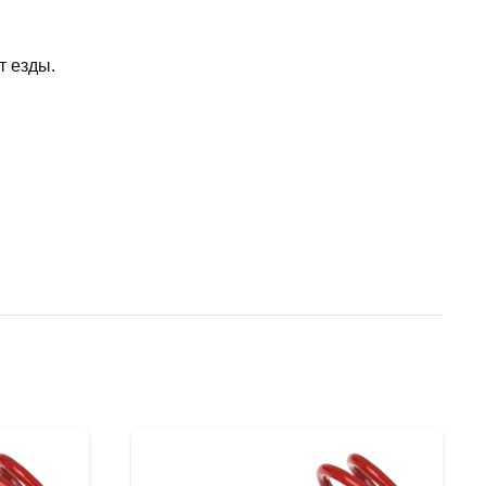
т езды.