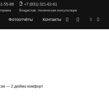
31-55-88
+7 (931) 321-62-61
тправка
Владислав: техническая консультация
Фотоотчёты
Контакты
ски — 2 дюйма комфорт
КИ —
RAM