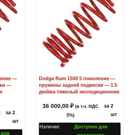
ление —
Dodge Ram 1500 5 поколение —
ки —
пружины задней подвески — 1.5
и
дюйма тяжелый экспедиционник
36 000,00
₽
за
2
(в т.ч. НДС
за
2
С
шт
5%)
шт
Наличие:
Доступно для
 для