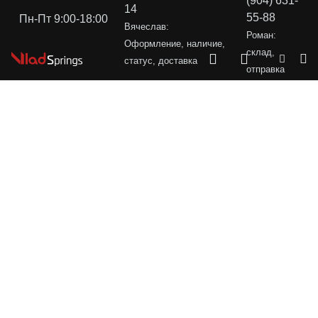
(904) 631-
14
55-88
Пн-Пт 9:00-18:00
Вячеслав:
Роман:
Оформление, наличие,
склад,
статус, доставка
отправка