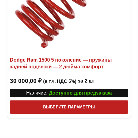
Dodge Ram 1500 5 поколение — пружины
задней подвески — 2 дюйма комфорт
30 000,00
₽
за
2 шт
(в т.ч. НДС 5%)
Наличие:
Доступно для предзаказа
Этот
ВЫБЕРИТЕ ПАРАМЕТРЫ
това
имее
неск
вари