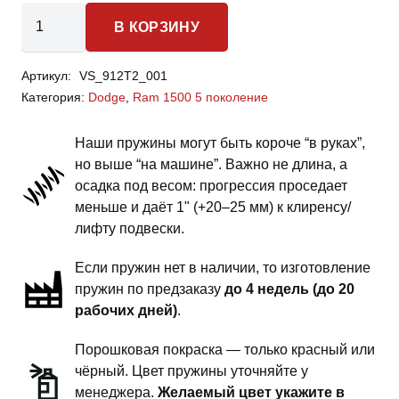
Количество
В КОРЗИНУ
товара
Dodge
Артикул:
VS_912T2_001
Ram
Категория:
Dodge
,
Ram 1500 5 поколение
1500
5
Наши пружины могут быть короче “в руках”,
поколение
но выше “на машине”. Важно не длина, а
-
осадка под весом: прогрессия проседает
пружины
меньше и даёт 1" (+20–25 мм) к клиренсу/
задней
лифту подвески.
подвески
Если пружин нет в наличии, то изготовление
-
пружин по предзаказу
до 4 недель (до 20
1.5
рабочих дней)
.
дюйма
тяжелый
Порошковая покраска — только красный или
экспедиционник
чёрный. Цвет пружины уточняйте у
менеджера.
Желаемый цвет укажите в