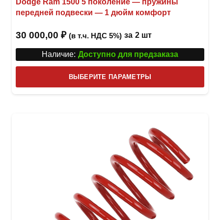
Dodge Ram 1500 5 поколение — пружины
передней подвески — 1 дюйм комфорт
30 000,00
₽
за
2 шт
(в т.ч. НДС 5%)
Наличие:
Доступно для предзаказа
Этот
ВЫБЕРИТЕ ПАРАМЕТРЫ
това
имее
неск
вари
Опци
можн
выбр
на
стра
товар