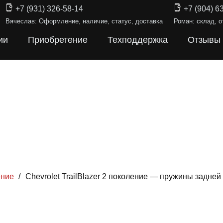
+7 (931) 326-58-14
+7 (904) 6
Вячеслав: Оформление, наличие, статус, доставка
Роман: склад, о
ии
Приобретение
Техподдержка
Отзывы
ение
/
Chevrolet TrailBlazer 2 поколение — пружины задне
ИНЫ ПОДВЕ