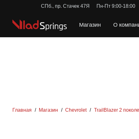
СПб., пр. Стачек 47Я
Пн-Пт 9:00-18:00
Магазин
О компан
Главная
/
Магазин
/
Chevrolet
/
TrailBlazer 2 покол
ПРУЖ