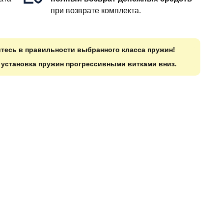
при возврате комплекта.
итесь в правильности выбранного класса пружин!
о установка пружин прогрессивными витками вниз.