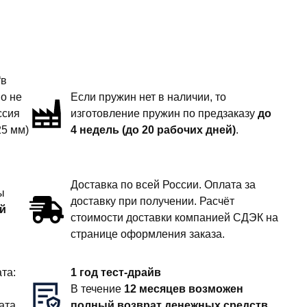
“в
но не
Если пружин нет в наличии, то
ссия
изготовление пружин по предзаказу
до
25 мм)
4 недель (до 20 рабочих дней)
.
Доставка по всей России. Оплата за
ы
доставку при получении. Расчёт
й
стоимости доставки компанией СДЭК на
странице оформления заказа.
та:
1 год тест-драйв
В течение
12 месяцев возможен
ата
полный возврат денежных средств