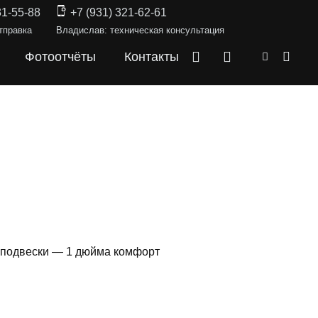
31-55-88
+7 (931) 321-62-61
тправка
Владислав: техническая консультация
Фотоотчёты
Контакты
й подвески — 1 дюйма комфорт
СКИ —