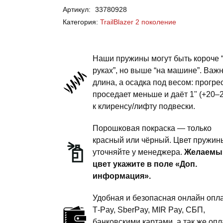
Артикул:
33780928
TrailBlazer
Категория:
TrailBlazer 2 поколение
2
поколение
-
Наши пружины могут быть короче 
пружины
руках”, но выше “на машине”. Важ
длина, а осадка под весом: прогре
задней
проседает меньше и даёт 1" (+20–
подвески
к клиренсу/лифту подвески.
-
1
Порошковая покраска — только
дюйма
красный или чёрный. Цвет пружин
уточняйте у менеджера.
Желаемы
комфорт
цвет укажите в поле «Доп.
информация».
Удобная и безопасная онлайн опла
T‑Pay, SberPay, MIR Pay, СБП,
банковскими картами, а так же опл