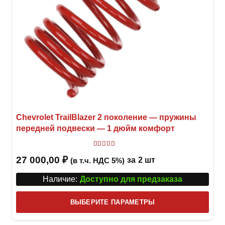
товар
Chevrolet TrailBlazer 2 поколение — пружины
передней подвески — 1 дюйм комфорт
Оценка
5.00
из 5
27 000,00
₽
за
2 шт
(в т.ч. НДС 5%)
Наличие:
Доступно для предзаказа
Этот
ВЫБЕРИТЕ ПАРАМЕТРЫ
това
имее