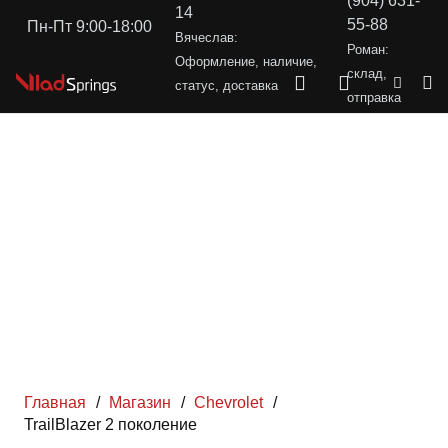
(904) 631-
14
55-88
Пн-Пт 9:00-18:00
Вячеслав:
Роман:
Оформление, наличие,
склад,
статус, доставка
отправка
Главная
/
Магазин
/
Chevrolet
/
TrailBlazer 2 поколение