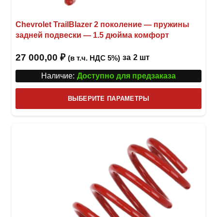
Chevrolet TrailBlazer 2 поколение — пружины
задней подвески — 1.5 дюйма комфорт
27 000,00
₽
за
2 шт
(в т.ч. НДС 5%)
Наличие:
Доступно для предзаказа
Этот
ВЫБЕРИТЕ ПАРАМЕТРЫ
това
имее
неск
вари
Опци
можн
выбр
на
стра