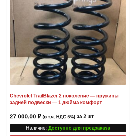
Chevrolet TrailBlazer 2 поколение — пружины
задней подвески — 1 дюйма комфорт
27 000,00
₽
за
2 шт
(в т.ч. НДС 5%)
Наличие:
Доступно для предзаказа