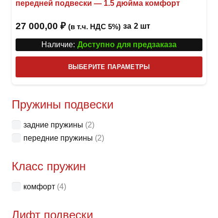
передней подвески — 1.5 дюйма комфорт
27 000,00
₽
за
2 шт
(в т.ч. НДС 5%)
Наличие:
Доступно для предзаказа
Этот
ВЫБЕРИТЕ ПАРАМЕТРЫ
това
имее
неск
Пружины подвески
вари
задние пружины
(2)
Опци
передние пружины
(2)
можн
выбр
Класс пружин
на
стра
комфорт
(4)
товар
Лифт подвески