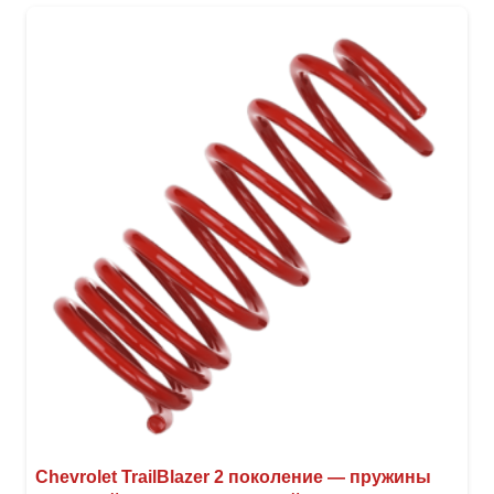
неск
вари
Опци
можн
выбр
на
стра
товар
Chevrolet TrailBlazer 2 поколение — пружины