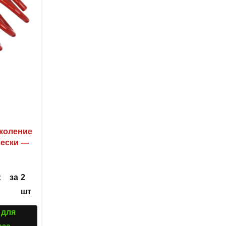
поколение
вески —
за
2
С
шт
 для