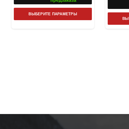
предзаказа
Этот
ВЫБЕРИТЕ ПАРАМЕТРЫ
ВЫ
товар
имеет
несколько
вариаций.
Опции
можно
выбрать
на
странице
товара.