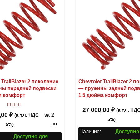
 TrailBlazer 2 поколение
Chevrolet TrailBlazer 2 
ны передней подвески
— пружины задней под
м комфорт
1.5 дюйма комфорт
27 000,00
₽
Оценка
5.00
из 5
(в т.ч. НД
,00
₽
за
2
(в т.ч. НДС
5%)
шт
5%)
Наличие:
Доступно
Доступно для