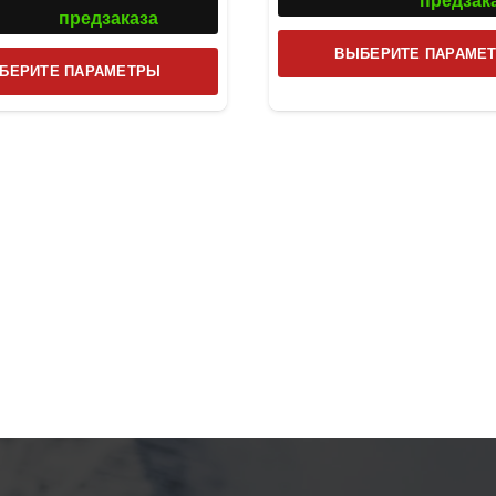
предзак
предзаказа
ВЫБЕРИТЕ ПАРАМЕ
Этот
БЕРИТЕ ПАРАМЕТРЫ
товар
имеет
несколько
вариаций.
Опции
можно
выбрать
на
странице
товара.