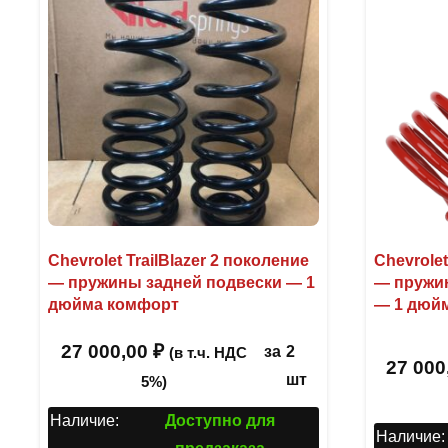
Chevrolet TrailBlazer 2 поколение
Chevrolet
— пружины задней подвески — 1
— пружи
дюйма комфорт
— 1 дюй
27 000,00
₽
за
2
(в т.ч. НДС
27 000
шт
5%)
Наличие:
Доступно для
Наличие: