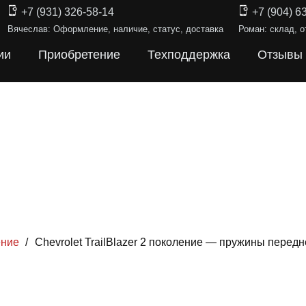
+7 (931) 326-58-14
+7 (904) 6
Вячеслав: Оформление, наличие, статус, доставка
Роман: склад, о
ии
Приобретение
Техподдержка
Отзывы
ение
/
Chevrolet TrailBlazer 2 поколение — пружины перед
ИНЫ ПОДВЕ