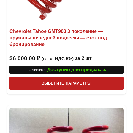
Chevrolet Tahoe GMT900 3 поколение —
пружины передней подвески — сток под
бронирование
36 000,00
₽
за
2 шт
(в т.ч. НДС 5%)
Наличие:
Доступно для предзаказа
Этот
ВЫБЕРИТЕ ПАРАМЕТРЫ
това
имее
неск
вари
Опци
можн