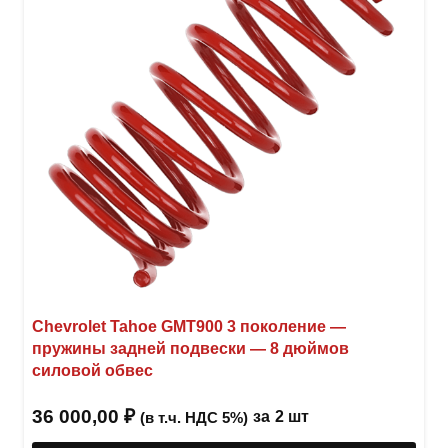
на
стра
товар
Chevrolet Tahoe GMT900 3 поколение —
пружины задней подвески — 8 дюймов
силовой обвес
36 000,00
₽
за
2 шт
(в т.ч. НДС 5%)