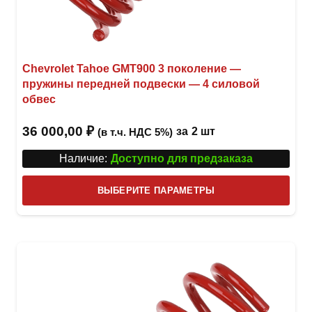
Chevrolet Tahoe GMT900 3 поколение —
пружины передней подвески — 4 силовой
обвес
36 000,00
₽
за
2 шт
(в т.ч. НДС 5%)
Наличие:
Доступно для предзаказа
Этот
ВЫБЕРИТЕ ПАРАМЕТРЫ
това
имее
неск
вари
Опци
можн
выбр