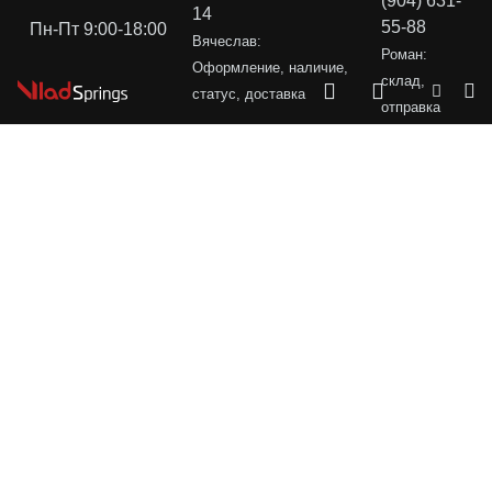
(904) 631-
14
55-88
Пн-Пт 9:00-18:00
Вячеслав:
Роман:
Оформление, наличие,
склад,
статус, доставка
отправка