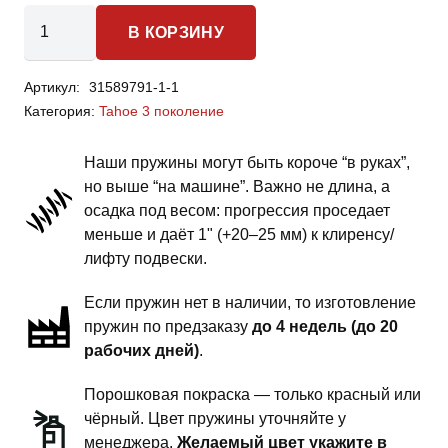
Количество
В КОРЗИНУ
товара
Chevrolet
Артикул:
31589791-1-1
Tahoe
Категория:
Tahoe 3 поколение
GMT900
3
Наши пружины могут быть короче “в руках”,
поколение
но выше “на машине”. Важно не длина, а
-
осадка под весом: прогрессия проседает
пружины
меньше и даёт 1" (+20–25 мм) к клиренсу/
задней
лифту подвески.
подвески
Если пружин нет в наличии, то изготовление
-
пружин по предзаказу
до 4 недель (до 20
сток
рабочих дней)
.
под
бронирование
Порошковая покраска — только красный или
чёрный. Цвет пружины уточняйте у
менеджера.
Желаемый цвет укажите в