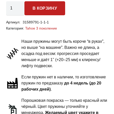
Количество
В КОРЗИНУ
товара
Chevrolet
Артикул:
31589791-1-1-1
Tahoe
Категория:
Tahoe 3 поколение
GMT900
3
Наши пружины могут быть короче “в руках”,
поколение
но выше “на машине”. Важно не длина, а
-
осадка под весом: прогрессия проседает
пружины
меньше и даёт 1" (+20–25 мм) к клиренсу/
передней
лифту подвески.
подвески
Если пружин нет в наличии, то изготовление
-
пружин по предзаказу
до 4 недель (до 20
сток
рабочих дней)
.
под
бронирование
Порошковая покраска — только красный или
чёрный. Цвет пружины уточняйте у
менеджера.
Желаемый цвет укажите в