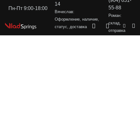
(904) 631-
14
55-88
Пн-Пт 9:00-18:00
Вячеслав:
Роман:
Оформление, наличие,
склад,
статус, доставка
отправка