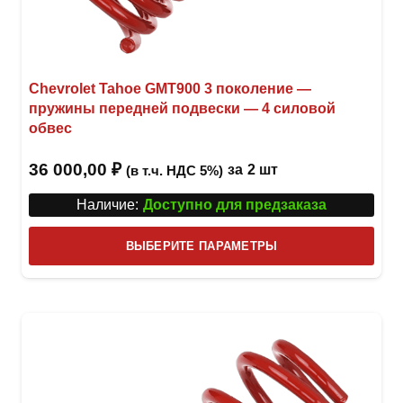
Chevrolet Tahoe GMT900 3 поколение —
пружины передней подвески — 4 силовой
обвес
36 000,00
₽
за
2 шт
(в т.ч. НДС 5%)
Наличие:
Доступно для предзаказа
Этот
ВЫБЕРИТЕ ПАРАМЕТРЫ
това
имее
неск
вари
Опци
можн
выбр