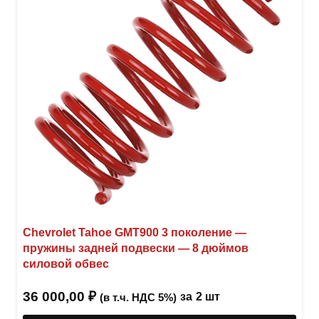
на
стра
товар
Chevrolet Tahoe GMT900 3 поколение —
пружины задней подвески — 8 дюймов
силовой обвес
36 000,00
₽
за
2 шт
(в т.ч. НДС 5%)