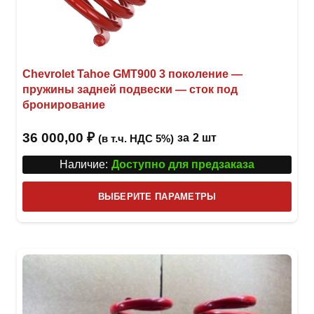
Chevrolet Tahoe GMT900 3 поколение —
пружины задней подвески — сток под
бронирование
36 000,00
₽
за
2 шт
(в т.ч. НДС 5%)
Наличие:
Доступно для предзаказа
Этот
ВЫБЕРИТЕ ПАРАМЕТРЫ
това
имее
неск
вари
Опци
можн