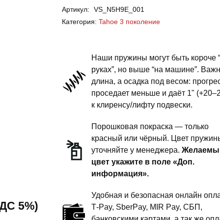
Артикул:
VS_N5H9E_001
Tahoe
Категория:
Tahoe 3 поколение
GMT900
3
поколение
Наши пружины могут быть короче 
-
руках”, но выше “на машине”. Важ
длина, а осадка под весом: прогре
пружины
проседает меньше и даёт 1" (+20–
передней
к клиренсу/лифту подвески.
подвески
-
Порошковая покраска — только
4
красный или чёрный. Цвет пружин
уточняйте у менеджера.
Желаемы
силовой
цвет укажите в поле «Доп.
обвес
информация».
Удобная и безопасная онлайн опла
 НДС 5%)
T‑Pay, SberPay, MIR Pay, СБП,
банковскими картами, а так же опл