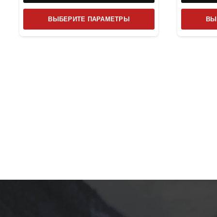
Этот
ВЫБЕРИТЕ ПАРАМЕТРЫ
ВЫ
товар
имеет
несколько
вариаций.
Опции
можно
выбрать
на
странице
товара.