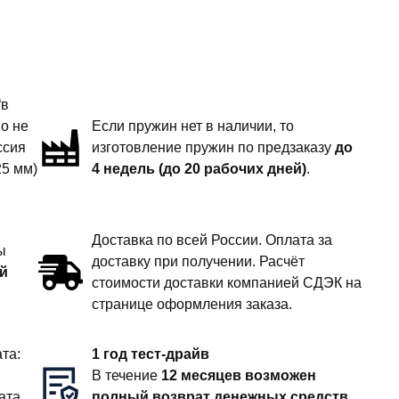
“в
но не
Если пружин нет в наличии, то
ссия
изготовление пружин по предзаказу
до
25 мм)
4 недель (до 20 рабочих дней)
.
Доставка по всей России. Оплата за
ы
доставку при получении. Расчёт
й
стоимости доставки компанией СДЭК на
странице оформления заказа.
та:
1 год тест-драйв
В течение
12 месяцев возможен
ата
полный возврат денежных средств