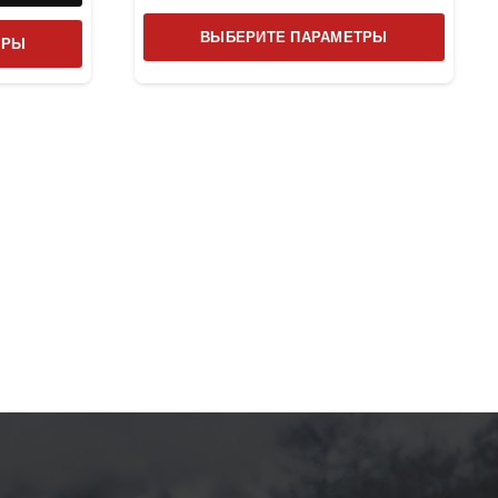
Этот
Этот
ВЫБЕРИТЕ ПАРАМЕТРЫ
ТРЫ
товар
товар
имеет
имеет
несколь
несколько
вариаци
вариаций.
Опции
Опции
можно
можно
выбрат
выбрать
на
на
страниц
странице
товара.
товара.