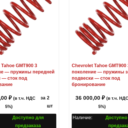
t Tahoe GMT900 3
Chevrolet Tahoe GMT900 
ие — пружины передней
поколение — пружины 
 — сток под
подвески — сток под
вание
бронирование
,00
₽
36 000,00
₽
за
2
(в т.ч. НДС
(в т.ч. НД
шт
5%)
5%)
Доступно для
Наличие:
Доступно
предзаказа
предзак