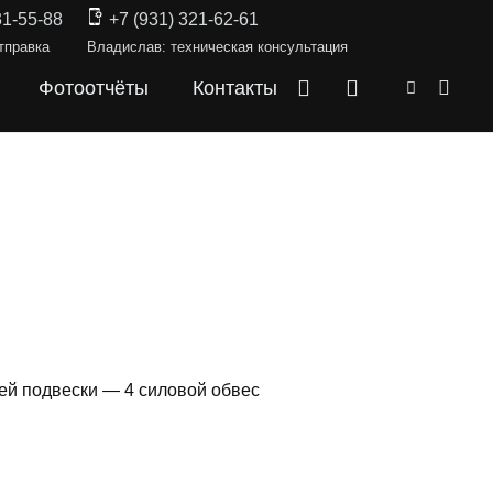
31-55-88
+7 (931) 321-62-61
тправка
Владислав: техническая консультация
Фотоотчёты
Контакты
ей подвески — 4 силовой обвес
СКИ —