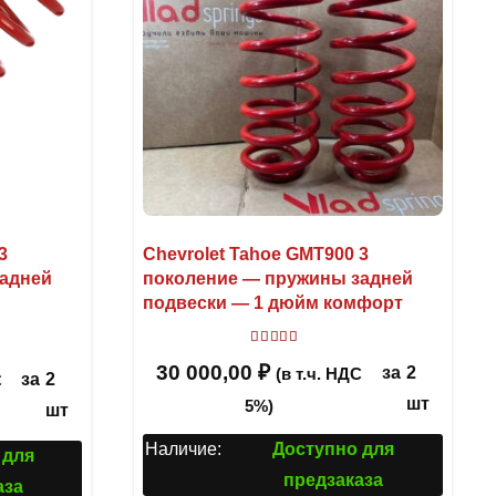
3
Chevrolet Tahoe GMT900 3
задней
поколение — пружины задней
подвески — 1 дюйм комфорт
Оценка
5.00
из 5
30 000,00
₽
за
2
(в т.ч. НДС
за
2
С
шт
5%)
шт
Наличие:
Доступно для
 для
предзаказа
аза