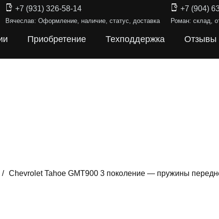
+7 (931) 326-58-14
+7 (904) 6
Вячеслав: Оформление, наличие, статус, доставка
Роман: склад, о
ии
Приобретение
Техподдержка
Отзывы
/
Chevrolet Tahoe GMT900 3 поколение — пружины передн
ИНЫ ПОДВЕ