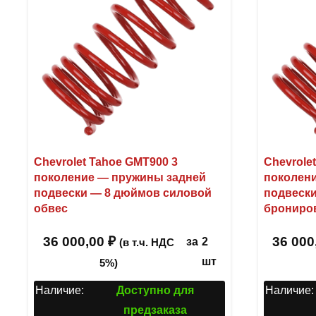
Chevrolet Tahoe GMT900 3
Chevrole
поколение — пружины задней
поколен
подвески — 8 дюймов силовой
подвески
обвес
брониро
36 000,00
₽
36 000
за
2
(в т.ч. НДС
шт
5%)
Наличие:
Доступно для
Наличие:
предзаказа