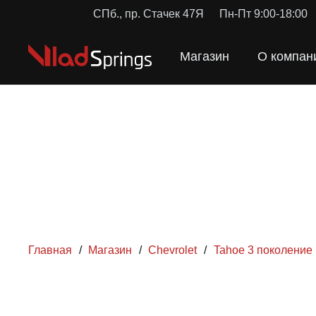
СПб., пр. Стачек 47Я
Пн-Пт 9:00-18:00
Магазин
О компан
Главная
/
Магазин
/
Chevrolet
/
Tahoe 3 поколение
ПРУЖ