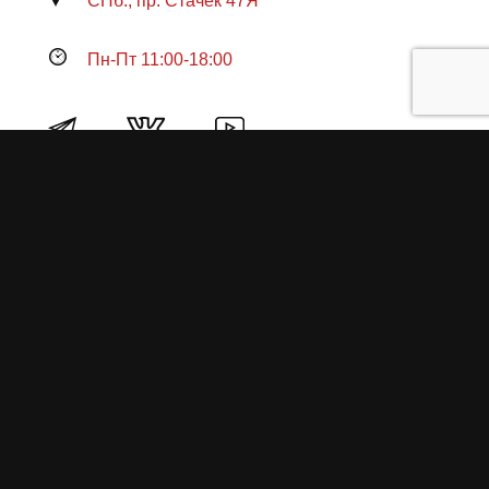
СПб., пр. Стачек 47Я
Пн-Пт 11:00-18:00
Продукция
О пружинах
Замена по гарантии
Гарантийные обязательства
Заказ на изготовление пружин
Рекламация
Блог / Статьи
Фотоотчёты
Видео