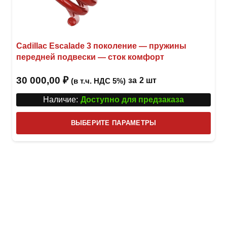
Cadillac Escalade 3 поколение — пружины
передней подвески — сток комфорт
30 000,00
₽
за
2 шт
(в т.ч. НДС 5%)
Наличие:
Доступно для предзаказа
Этот
ВЫБЕРИТЕ ПАРАМЕТРЫ
това
имее
неск
вари
Опци
можн
выбр
на