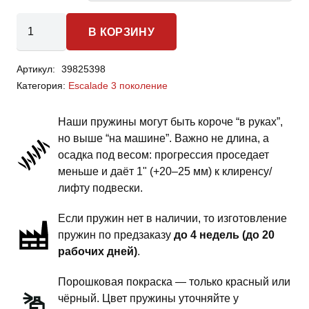
Количество
В КОРЗИНУ
товара
Cadillac
Артикул:
39825398
Escalade
Категория:
Escalade 3 поколение
3
поколение
Наши пружины могут быть короче “в руках”,
-
но выше “на машине”. Важно не длина, а
пружины
осадка под весом: прогрессия проседает
задней
меньше и даёт 1" (+20–25 мм) к клиренсу/
подвески
лифту подвески.
-
Если пружин нет в наличии, то изготовление
1.5
пружин по предзаказу
до 4 недель (до 20
дюйма
рабочих дней)
.
комфорт
Порошковая покраска — только красный или
чёрный. Цвет пружины уточняйте у