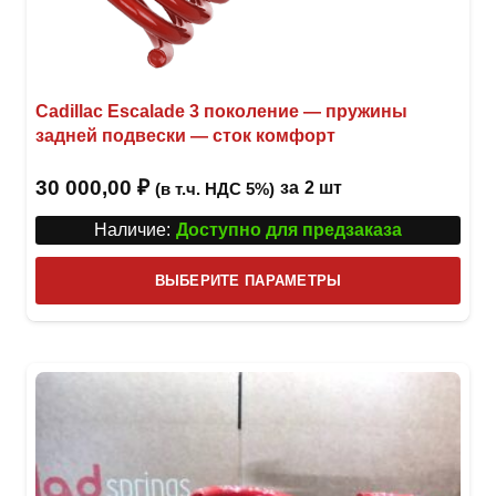
Cadillac Escalade 3 поколение — пружины
задней подвески — сток комфорт
30 000,00
₽
за
2 шт
(в т.ч. НДС 5%)
Наличие:
Доступно для предзаказа
Этот
ВЫБЕРИТЕ ПАРАМЕТРЫ
това
имее
неск
вари
Опци
можн
выбр