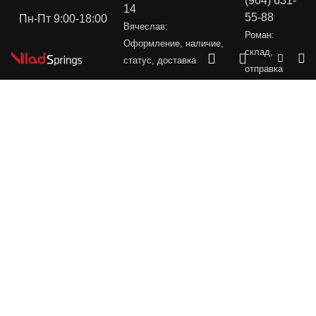
(904) 631-
14
55-88
Пн-Пт 9:00-18:00
Вячеслав:
Роман:
Оформление, наличие,
склад,
статус, доставка
отправка