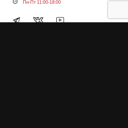
Пн-Пт 11:00-18:00
Продукция
О пружинах
Замена по гарантии
Гарантийные обязательства
Заказ на изготовление пружин
Рекламация
Блог / Статьи
Фотоотчёты
Видео