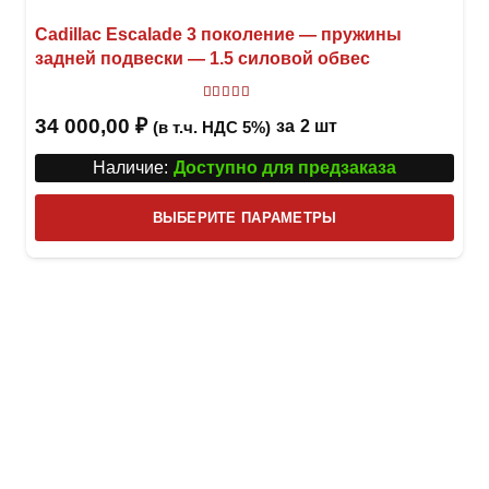
Cadillac Escalade 3 поколение — пружины
задней подвески — 1.5 силовой обвес
Оценка
5.00
из 5
34 000,00
₽
за
2 шт
(в т.ч. НДС 5%)
Наличие:
Доступно для предзаказа
Этот
ВЫБЕРИТЕ ПАРАМЕТРЫ
това
имее
неск
вари
Опци
можн
выбр
на
стра