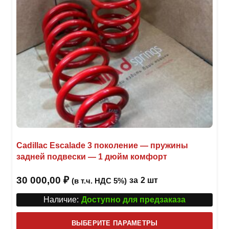
Cadillac Escalade 3 поколение — пружины
задней подвески — 1 дюйм комфорт
30 000,00
₽
за
2 шт
(в т.ч. НДС 5%)
Наличие:
Доступно для предзаказа
Этот
ВЫБЕРИТЕ ПАРАМЕТРЫ