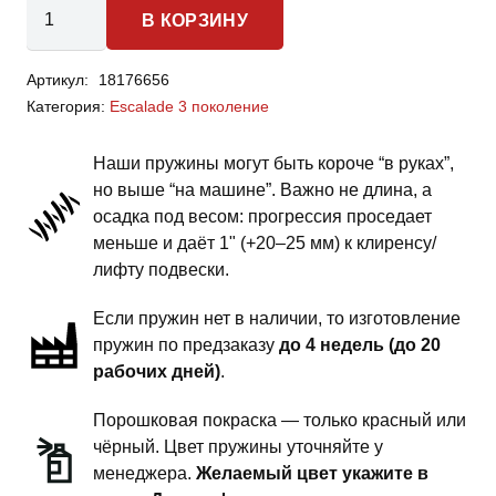
Количество
В КОРЗИНУ
товара
Cadillac
Артикул:
18176656
Escalade
Категория:
Escalade 3 поколение
3
поколение
Наши пружины могут быть короче “в руках”,
-
но выше “на машине”. Важно не длина, а
пружины
осадка под весом: прогрессия проседает
задней
меньше и даёт 1" (+20–25 мм) к клиренсу/
подвески
лифту подвески.
-
Если пружин нет в наличии, то изготовление
сток
пружин по предзаказу
до 4 недель (до 20
комфорт
рабочих дней)
.
Порошковая покраска — только красный или
чёрный. Цвет пружины уточняйте у
менеджера.
Желаемый цвет укажите в