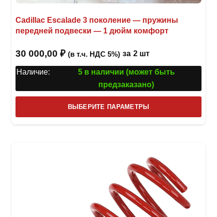
Cadillac Escalade 3 поколение — пружины
передней подвески — 1 дюйм комфорт
30 000,00
₽
за
2 шт
(в т.ч. НДС 5%)
Наличие:
5 в наличии (может быть
предзаказано)
Этот
ВЫБЕРИТЕ ПАРАМЕТРЫ
това
имее
неск
вари
Опци
можн
выбр
на
стра