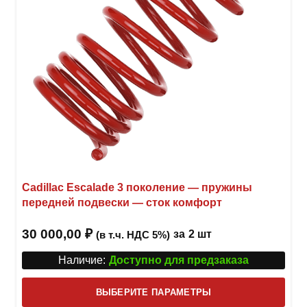
товар
Cadillac Escalade 3 поколение — пружины
передней подвески — сток комфорт
30 000,00
₽
за
2 шт
(в т.ч. НДС 5%)
Наличие:
Доступно для предзаказа
Этот
ВЫБЕРИТЕ ПАРАМЕТРЫ
това