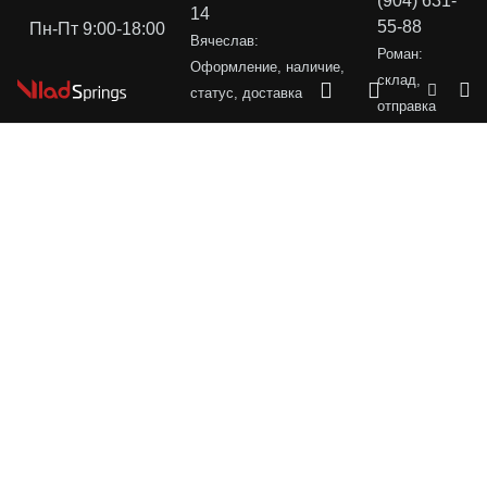
(904) 631-
14
55-88
Пн-Пт 9:00-18:00
Вячеслав:
Роман:
Оформление, наличие,
склад,
статус, доставка
отправка