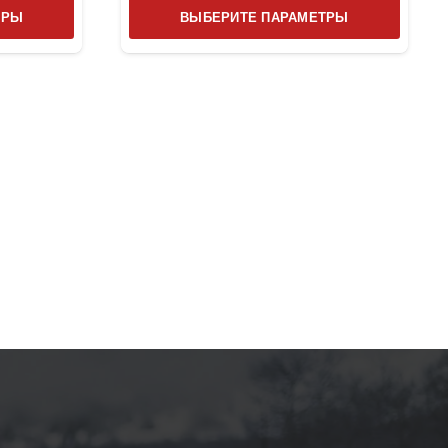
Этот
Этот
ТРЫ
ВЫБЕРИТЕ ПАРАМЕТРЫ
товар
товар
имеет
имеет
несколько
несколь
вариаций.
вариаци
Опции
Опции
можно
можно
выбрать
выбрат
на
на
странице
страниц
товара.
товара.