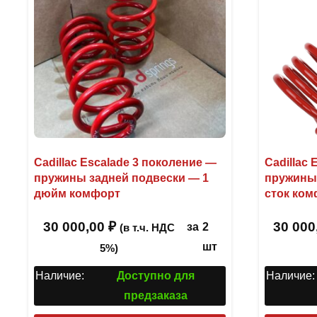
Cadillac Escalade 3 поколение —
Cadillac
пружины задней подвески — 1
пружины
дюйм комфорт
сток ком
30 000,00
₽
30 000
за
2
(в т.ч. НДС
шт
5%)
Наличие:
Доступно для
Наличие:
предзаказа