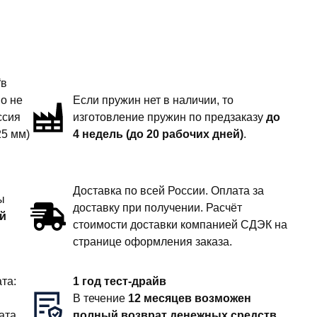
“в
но не
Если пружин нет в наличии, то
ссия
изготовление пружин по предзаказу
до
25 мм)
4 недель (до 20 рабочих дней)
.
Доставка по всей России. Оплата за
ы
доставку при получении. Расчёт
й
стоимости доставки компанией СДЭК на
странице оформления заказа.
та:
1 год тест-драйв
В течение
12 месяцев возможен
ата
полный возврат денежных средств