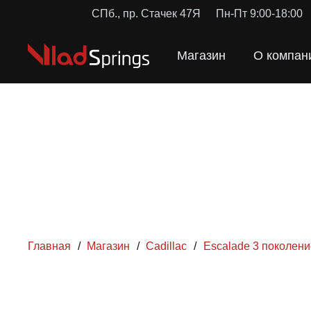
СПб., пр. Стачек 47Я
Пн-Пт 9:00-18:00
Магазин
О компан
Главная
/
Магазин
/
Cadillac
/
Escalade 3 поколени
ПРУЖ