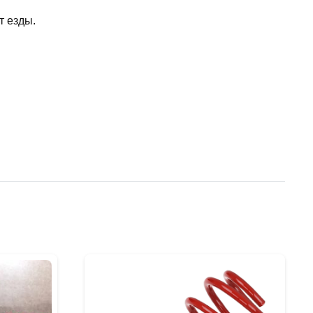
т езды.