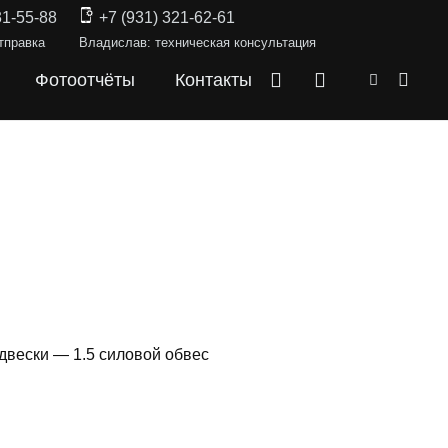
31-55-88
+7 (931) 321-62-61
тправка
Владислав: техническая консультация
Фотоотчёты
Контакты
двески — 1.5 силовой обвес
СКИ —