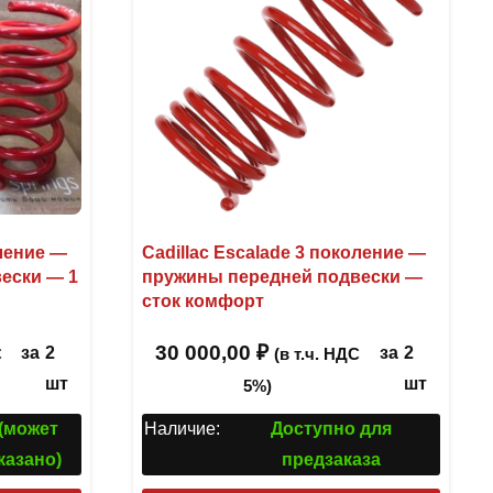
оление —
Cadillac Escalade 3 поколение —
ески — 1
пружины передней подвески —
сток комфорт
30 000,00
₽
за
2
за
2
С
(в т.ч. НДС
шт
шт
5%)
 (может
Наличие:
Доступно для
казано)
предзаказа