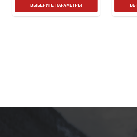
Этот
ВЫБЕРИТЕ ПАРАМЕТРЫ
ВЫ
товар
имеет
несколько
вариаций.
Опции
можно
выбрать
на
странице
товара.