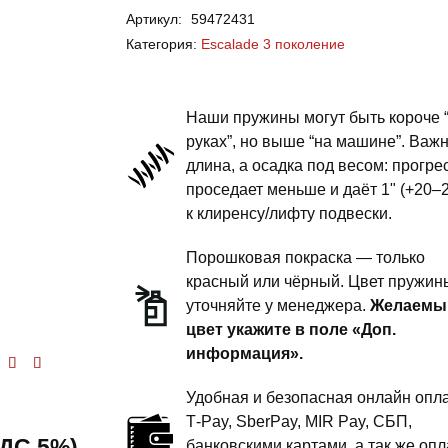
Артикул:
59472431
Escalade
Категория:
Escalade 3 поколение
3
поколение
-
Наши пружины могут быть короче 
пружины
руках”, но выше “на машине”. Важ
длина, а осадка под весом: прогре
передней
проседает меньше и даёт 1" (+20–
подвески
к клиренсу/лифту подвески.
-
1.5
Порошковая покраска — только
силовой
красный или чёрный. Цвет пружин
уточняйте у менеджера.
Желаемы
обвес
цвет укажите в поле «Доп.
информация».
енка
5.00
из 5
Удобная и безопасная онлайн опла
T‑Pay, SberPay, MIR Pay, СБП,
 НДС 5%)
банковскими картами, а так же опл