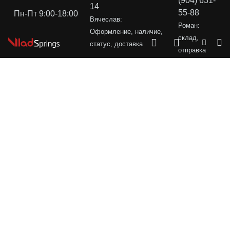
(904) 631-
14
55-88
Пн-Пт 9:00-18:00
Вячеслав:
Роман:
Оформление, наличие,
склад,
статус, доставка
отправка