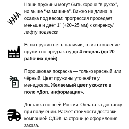
-
Наши пружины могут быть короче “в руках”,
пружины
но выше “на машине”. Важно не длина, а
передней
осадка под весом: прогрессия проседает
подвески
меньше и даёт 1" (+20–25 мм) к клиренсу/
-
лифту подвески.
1
Если пружин нет в наличии, то изготовление
дюйм
пружин по предзаказу
до 4 недель (до 20
комфорт
рабочих дней)
.
Порошковая покраска — только красный или
чёрный. Цвет пружины уточняйте у
менеджера.
Желаемый цвет укажите в
поле «Доп. информация».
Доставка по всей России. Оплата за доставку
при получении. Расчёт стоимости доставки
компанией СДЭК на странице оформления
заказа.