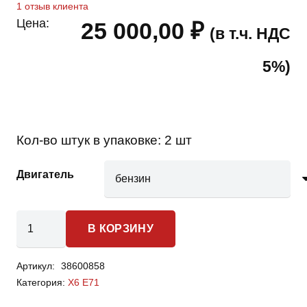
1
отзыв клиента
Цена:
25 000,00
₽
(в т.ч. НДС
5%)
Кол-во штук в упаковке:
2 шт
Двигатель
Количество
В КОРЗИНУ
товара
Bmw
Артикул:
38600858
X6
Категория:
X6 E71
E71