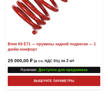
Bmw X6 E71 — пружины задней подвески — 1
дюйм комфорт
25 000,00
₽
за
2 шт
(в т.ч. НДС 5%)
Наличие:
Доступно для предзаказа
Этот
ВЫБЕРИТЕ ПАРАМЕТРЫ
това
имее
неск
вари