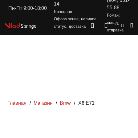
(904) 631-
14
55-88
Пн-Пт 9:00-18:00
Вячеслав:
Роман:
Оформление, наличие,
склад,
статус, доставка
отправка
Главная
/
Магазин
/
Bmw
/
X6 E71