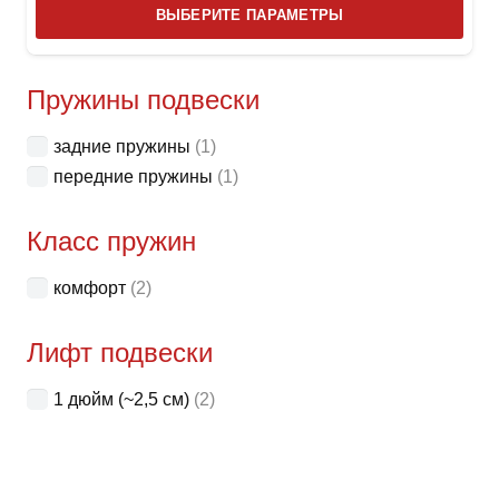
Этот
ВЫБЕРИТЕ ПАРАМЕТРЫ
това
имее
неск
Пружины подвески
вари
задние пружины
(1)
Опци
передние пружины
(1)
можн
выбр
Класс пружин
на
стра
комфорт
(2)
товар
Лифт подвески
1 дюйм (~2,5 см)
(2)