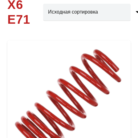
X6
E71