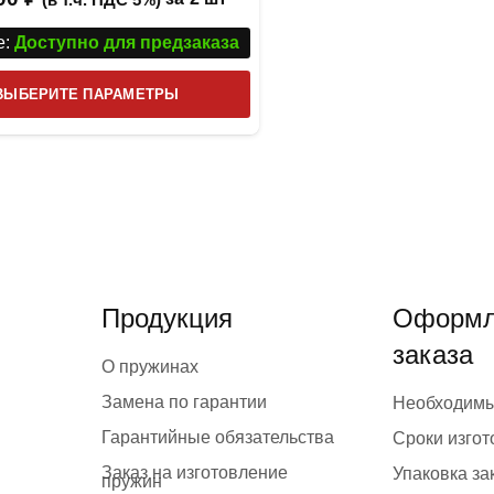
:
Доступно для предзаказа
Этот
ВЫБЕРИТЕ ПАРАМЕТРЫ
товар
имеет
несколько
вариаций.
Опции
можно
выбрать
Продукция
Оформл
на
заказа
странице
О пружинах
товара.
Замена по гарантии
Необходим
Гарантийные обязательства
Сроки изго
Заказ на изготовление
Упаковка за
пружин