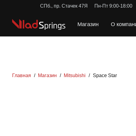
СПб., пр. Стачек 47Я
Пн-Пт 9:00-18:00
Магазин
О компан
Главная
/
Магазин
/
Mitsubishi
/
Space Star