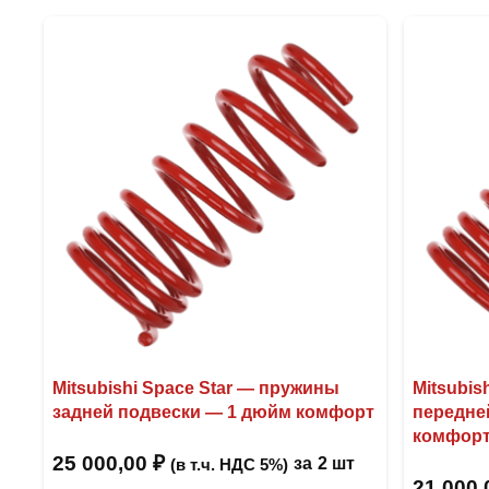
Mitsubishi Space Star — пружины
Mitsubis
задней подвески — 1 дюйм комфорт
передне
комфор
25 000,00
₽
за
2 шт
(в т.ч. НДС 5%)
21 000