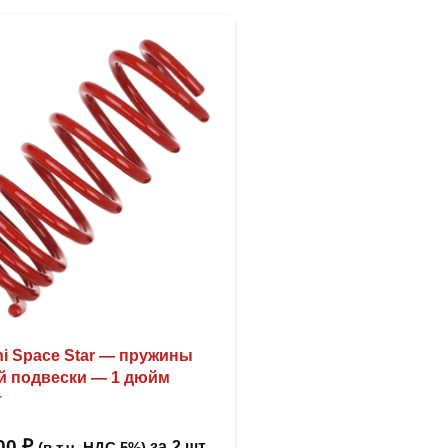
hi Space Star — пружины
й подвески — 1 дюйм
т
,00
₽
за
2 шт
(в т.ч. НДС 5%)