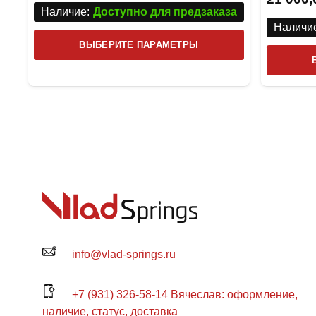
Наличие:
Доступно для предзаказа
Наличие
Этот
ВЫБЕРИТЕ ПАРАМЕТРЫ
товар
имеет
несколько
вариаций.
Опции
можно
выбрать
на
странице
товара.
info@vlad-springs.ru
+7 (931) 326-58-14 Вячеслав: оформление,
наличие, статус, доставка