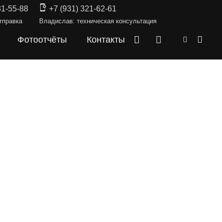
31-55-88
+7 (931) 321-62-61
тправка
Владислав: техническая консультация
Фотоотчёты
Контакты