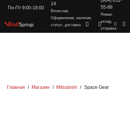
(904) 631-
14
55-88
Пн-Пт 9:00-18:00
Вячеслав:
Роман:
Оформление, наличие,
склад,
статус, доставка
отправка
Главная
/
Магазин
/
Mitsubishi
/
Space Gear