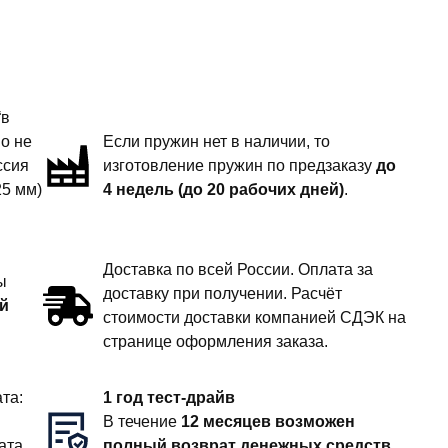
“в
но не
Если пружин нет в наличии, то
ссия
изготовление пружин по предзаказу
до
25 мм)
4 недель (до 20 рабочих дней)
.
Доставка по всей России. Оплата за
ы
доставку при получении. Расчёт
й
стоимости доставки компанией СДЭК на
странице оформления заказа.
та:
1 год тест-драйв
В течение
12 месяцев возможен
ата
полный возврат денежных средств