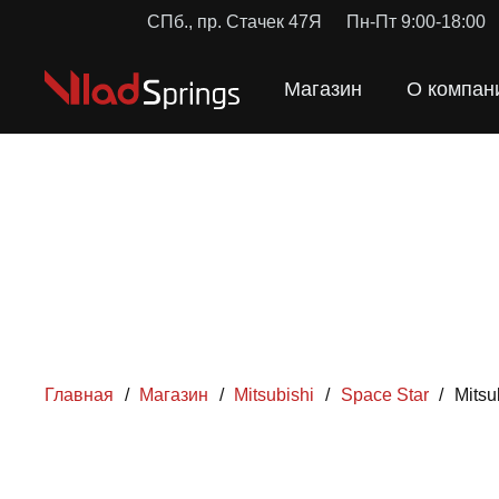
СПб., пр. Стачек 47Я
Пн-Пт 9:00-18:00
Магазин
О компан
Главная
/
Магазин
/
Mitsubishi
/
Space Star
/
Mits
ПРУЖ