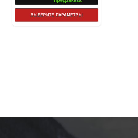
предзаказа
Этот
ВЫБЕРИТЕ ПАРАМЕТРЫ
товар
имеет
несколько
вариаций.
Опции
можно
выбрать
на
странице
товара.