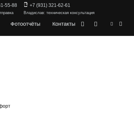
31-55-88
+7 (931) 321-62-61
тправка
Владислав: техническая консультация
Фотоотчёты
Контакты
мфорт
СКИ —