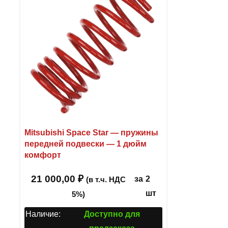
Mitsubishi Space Star — пружины
передней подвески — 1 дюйм
комфорт
21 000,00
₽
за
2
(в т.ч. НДС
шт
5%)
Наличие:
Доступно для