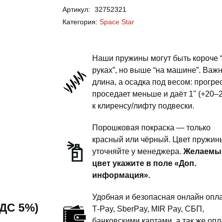
Артикул:
32752321
Space
Категория:
Space Star
Star
-
пружины
Наши пружины могут быть короче 
задней
руках”, но выше “на машине”. Важ
длина, а осадка под весом: прогре
подвески
проседает меньше и даёт 1" (+20–
-
к клиренсу/лифту подвески.
1
дюйм
Порошковая покраска — только
комфорт
красный или чёрный. Цвет пружин
уточняйте у менеджера.
Желаемы
цвет укажите в поле «Доп.
информация».
Удобная и безопасная онлайн опла
 НДС 5%)
T‑Pay, SberPay, MIR Pay, СБП,
банковскими картами, а так же опл