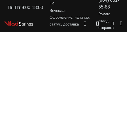
(904) 631-
14
55-88
Пн-Пт 9:00-18:00
Вячеслав:
Роман:
Оформление, наличие,
склад,
статус, доставка
отправка