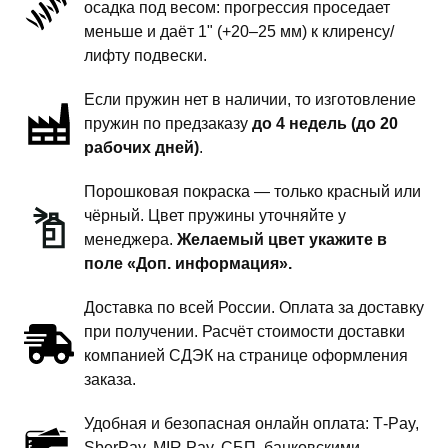
осадка под весом: прогрессия проседает
-
меньше и даёт 1" (+20–25 мм) к клиренсу/
1
лифту подвески.
дюйм
Если пружин нет в наличии, то изготовление
комфорт
пружин по предзаказу
до 4 недель (до 20
рабочих дней)
.
Порошковая покраска — только красный или
чёрный. Цвет пружины уточняйте у
менеджера.
Желаемый цвет укажите в
поле «Доп. информация».
Доставка по всей России. Оплата за доставку
при получении. Расчёт стоимости доставки
компанией СДЭК на странице оформления
заказа.
Удобная и безопасная онлайн оплата: T‑Pay,
SberPay, MIR Pay, СБП, банковскими