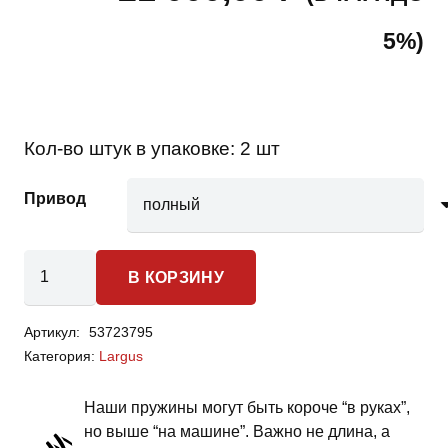
5%)
Кол-во штук в упаковке:
2 шт
Привод
Количество
В КОРЗИНУ
товара
Lada
Артикул:
53723795
Largus
Категория:
Largus
-
пружины
Наши пружины могут быть короче “в руках”,
задней
но выше “на машине”. Важно не длина, а
подвески