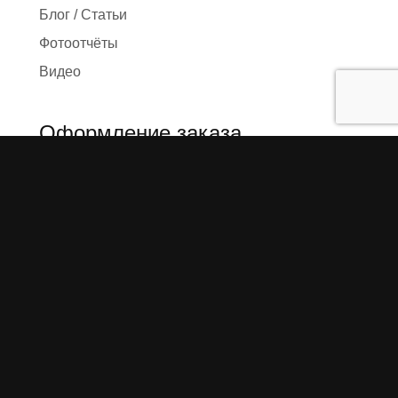
Блог / Статьи
Фотоотчёты
Видео
Оформление заказа
Необходимые данные
Сроки изготовления
Упаковка заказа
Доставка
Оплата
О компании
Предыстория