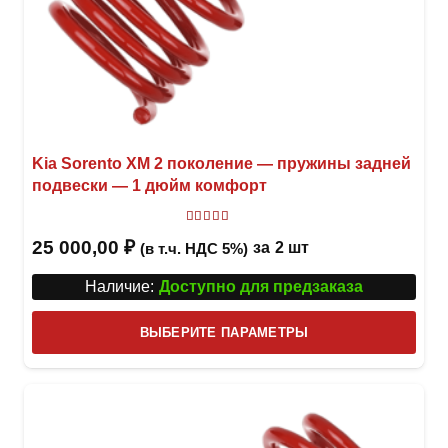
Kia Sorento XM 2 поколение — пружины задней
подвески — 1 дюйм комфорт
Оценка
5
из 5
25 000,00
₽
за
2 шт
(в т.ч. НДС 5%)
Наличие:
Доступно для предзаказа
Этот
ВЫБЕРИТЕ ПАРАМЕТРЫ
това
имее
неск
вари