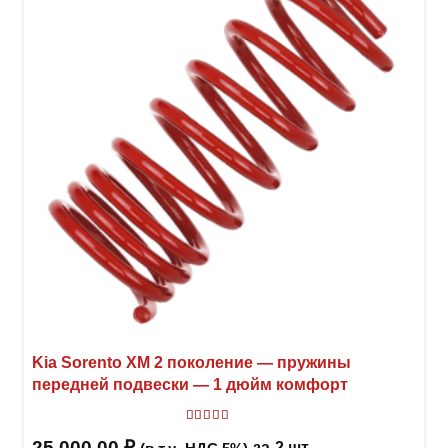
Опци
можн
выбр
на
стра
товар
Kia Sorento XM 2 поколение — пружины
передней подвески — 1 дюйм комфорт
Оценка
5
из 5
25 000,00
₽
за
2 шт