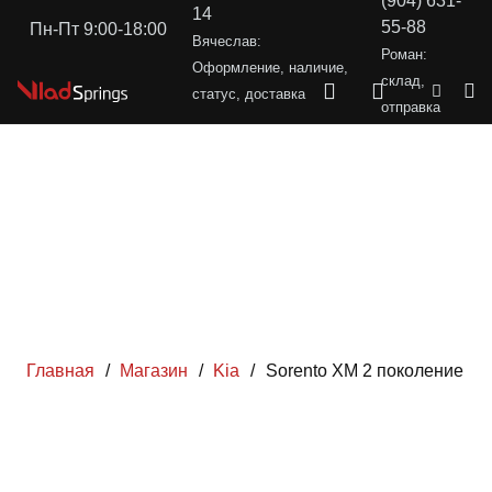
(904) 631-
14
55-88
Пн-Пт 9:00-18:00
Вячеслав:
Роман:
Оформление, наличие,
склад,
статус, доставка
отправка
Главная
/
Магазин
/
Kia
/
Sorento XM 2 поколение