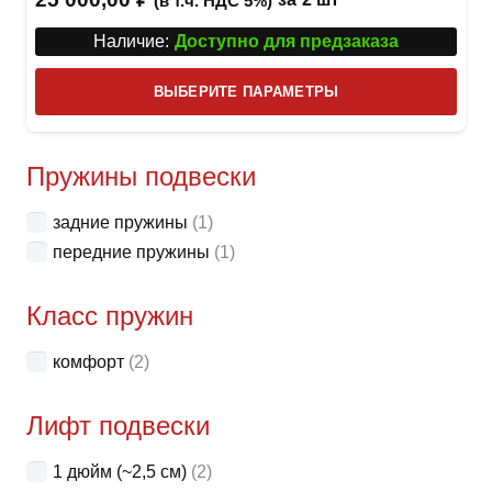
(в т.ч. НДС 5%)
Наличие:
Доступно для предзаказа
Этот
ВЫБЕРИТЕ ПАРАМЕТРЫ
това
имее
неск
Пружины подвески
вари
задние пружины
(1)
Опци
передние пружины
(1)
можн
выбр
Класс пружин
на
стра
комфорт
(2)
товар
Лифт подвески
1 дюйм (~2,5 см)
(2)