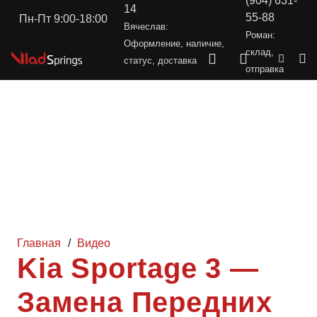
(904) 631-
14
55-88
Пн-Пт 9:00-18:00
Вячеслав:
Роман:
Оформление, наличие,
склад,
статус, доставка
отправка
Главная
/
Видео
Kia Sportage 3 —
Замена Передних