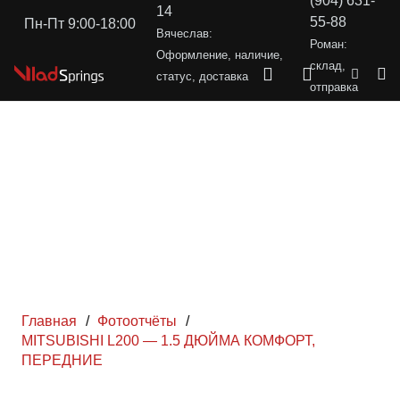
(904) 631-
14
55-88
Пн-Пт 9:00-18:00
Вячеслав:
Роман:
Оформление, наличие,
склад,
статус, доставка
отправка
Главная
/
Фотоотчёты
/
MITSUBISHI L200 — 1.5 ДЮЙМА КОМФОРТ,
ПЕРЕДНИЕ