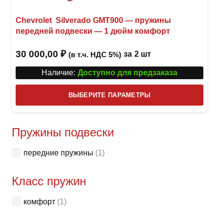
Chevrolet Silverado GMT900 — пружины
передней подвески — 1 дюйм комфорт
30 000,00
₽
за
2 шт
(в т.ч. НДС 5%)
Наличие:
Доступно для предзаказа
Этот
ВЫБЕРИТЕ ПАРАМЕТРЫ
това
имее
неск
Пружины подвески
вари
передние пружины
(1)
Опци
можн
Класс пружин
выбр
на
комфорт
(1)
стра
товар