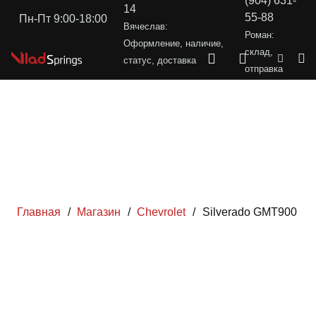
(904) 631-
14
55-88
Пн-Пт 9:00-18:00
Вячеслав:
Роман:
Оформление, наличие,
склад,
статус, доставка
отправка
Главная
/
Магазин
/
Chevrolet
/
Silverado GMT900