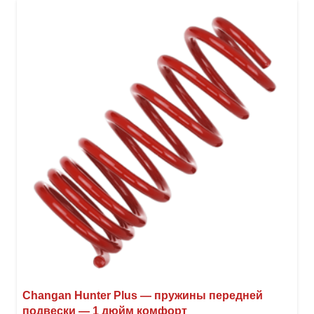
неск
вари
Опци
можн
выбр
на
стра
товар
Changan Hunter Plus — пружины передней
подвески — 1 дюйм комфорт