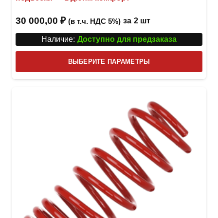
30 000,00
₽
за
2 шт
(в т.ч. НДС 5%)
Наличие:
Доступно для предзаказа
Этот
ВЫБЕРИТЕ ПАРАМЕТРЫ
това
имее
неск
вари
Опци
можн
выбр
на
стра
товар