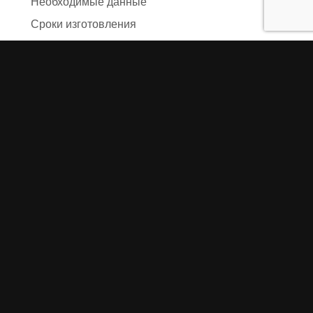
Необходимые данные
Сроки изготовления
Упаковка заказа
Доставка
Оплата
О компании
Предыстория
Представители
Карта сайта
Отзывы
Реквизиты
Правила и условия