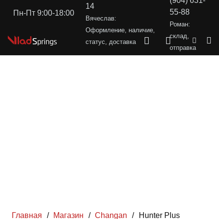
(904) 631-
14
55-88
Пн-Пт 9:00-18:00
Вячеслав:
Роман:
Оформление, наличие,
склад,
статус, доставка
отправка
Главная
/
Магазин
/
Changan
/
Hunter Plus