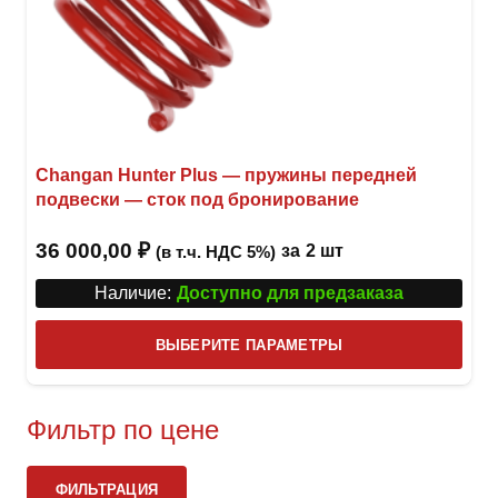
Changan Hunter Plus — пружины передней
подвески — сток под бронирование
36 000,00
₽
за
2 шт
(в т.ч. НДС 5%)
Наличие:
Доступно для предзаказа
Этот
ВЫБЕРИТЕ ПАРАМЕТРЫ
това
имее
неск
Фильтр по цене
вари
Ми
Ма
Опци
ФИЛЬТРАЦИЯ