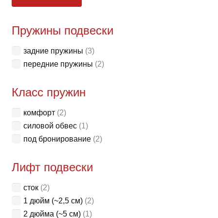
це
це
можн
выбр
Пружины подвески
на
стра
задние пружины
(3)
товар
передние пружины
(2)
Класс пружин
комфорт
(2)
силовой обвес
(1)
под бронирование
(2)
Лифт подвески
сток
(2)
1 дюйм (~2,5 см)
(2)
2 дюйма (~5 см)
(1)