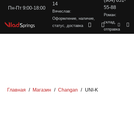
(904) 631-
14
55-88
Пн-Пт 9:00-18:00
Вячеслав:
Роман:
Оформление, наличие,
склад,
статус, доставка
отправка
Главная
/
Магазин
/
Changan
/
UNI-K