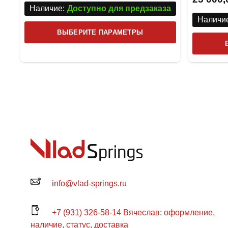
Наличие:
Доступно для предзаказа
Наличие
Этот
ВЫБЕРИТЕ ПАРАМЕТРЫ
товар
имеет
несколько
вариаций.
Опции
можно
выбрать
на
странице
товара.
info@vlad-springs.ru
+7 (931) 326-58-14 Вячеслав: оформление,
наличие, статус, доставка