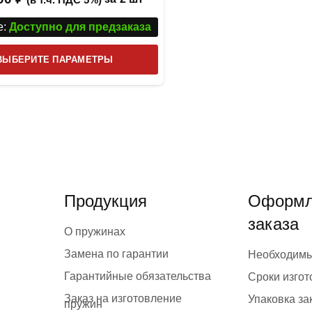
:
Доступно для предзаказа
Этот
ВЫБЕРИТЕ ПАРАМЕТРЫ
товар
имеет
несколько
вариаций.
Опции
можно
выбрать
Продукция
Оформл
на
заказа
странице
О пружинах
товара.
Замена по гарантии
Необходим
Гарантийные обязательства
Сроки изго
Заказ на изготовление
Упаковка за
пружин