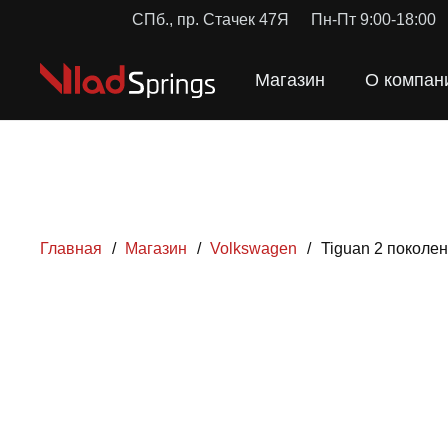
СПб., пр. Стачек 47Я
Пн-Пт 9:00-18:00
Магазин
О компан
Главная
/
Магазин
/
Volkswagen
/
Tiguan 2 поколе