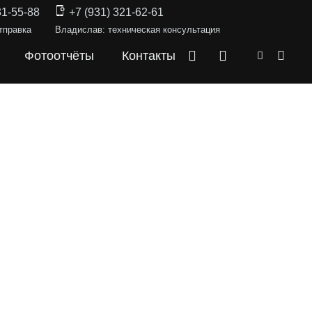
31-55-88
+7 (931) 321-62-61
тправка
Владислав: техническая консультация
Фотоотчёты
Контакты