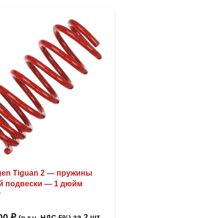
gen Tiguan 2 — пружины
й подвески — 1 дюйм
т
,00
₽
за
2 шт
(в т.ч. НДС 5%)