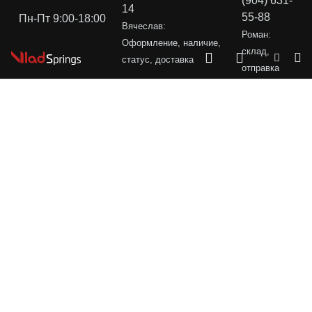
(904) 631-
14
55-88
Пн-Пт 9:00-18:00
Вячеслав:
Роман:
Оформление, наличие,
склад,
статус, доставка
отправка