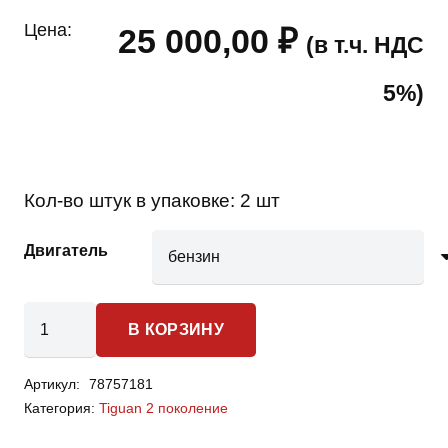
Цена:
25 000,00
₽
(в т.ч. НДС
5%)
Кол-во штук в упаковке:
2 шт
Двигатель
Количество
В КОРЗИНУ
товара
Volkswagen
Артикул:
78757181
Tiguan
Категория:
Tiguan 2 поколение
2
-