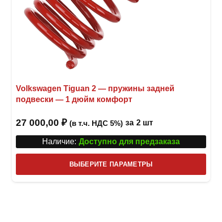
Volkswagen Tiguan 2 — пружины задней
подвески — 1 дюйм комфорт
27 000,00
₽
за
2 шт
(в т.ч. НДС 5%)
Наличие:
Доступно для предзаказа
Этот
ВЫБЕРИТЕ ПАРАМЕТРЫ
това
имее
неск
вари