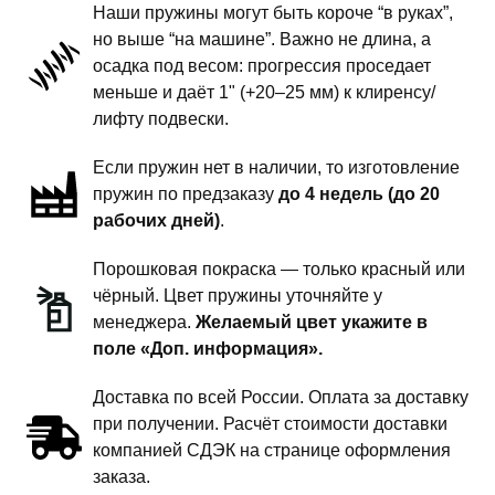
Наши пружины могут быть короче “в руках”,
пружины
но выше “на машине”. Важно не длина, а
передней
осадка под весом: прогрессия проседает
подвески
меньше и даёт 1" (+20–25 мм) к клиренсу/
-
лифту подвески.
1
Если пружин нет в наличии, то изготовление
дюйм
пружин по предзаказу
до 4 недель (до 20
комфорт
рабочих дней)
.
Порошковая покраска — только красный или
чёрный. Цвет пружины уточняйте у
менеджера.
Желаемый цвет укажите в
поле «Доп. информация».
Доставка по всей России. Оплата за доставку
при получении. Расчёт стоимости доставки
компанией СДЭК на странице оформления
заказа.