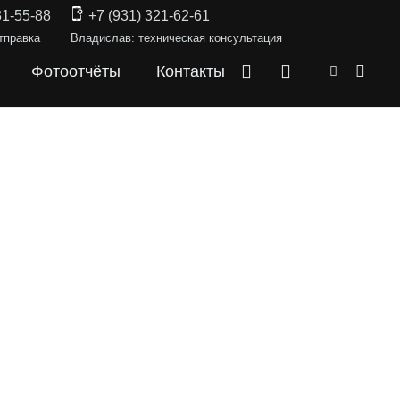
31-55-88
+7 (931) 321-62-61
тправка
Владислав: техническая консультация
Фотоотчёты
Контакты