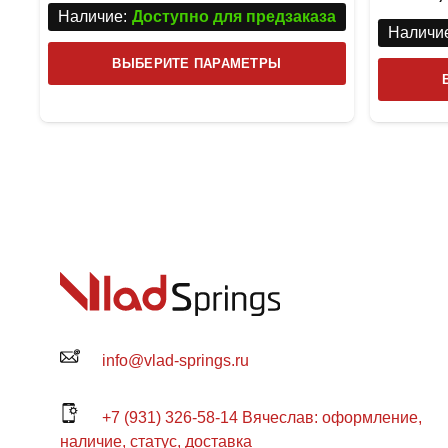
Наличие:
Доступно для предзаказа
Наличие
Этот
ВЫБЕРИТЕ ПАРАМЕТРЫ
товар
имеет
несколько
вариаций.
Опции
можно
выбрать
на
странице
товара.
info@vlad-springs.ru
+7 (931) 326-58-14 Вячеслав: оформление,
наличие, статус, доставка