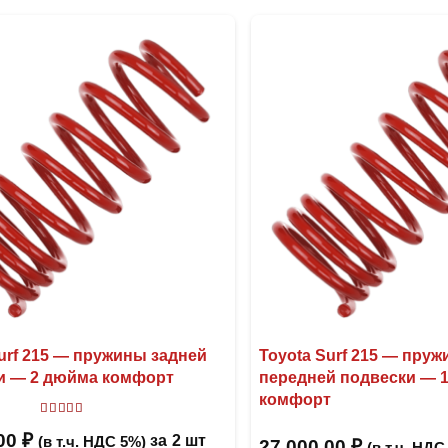
urf 215 — пружины задней
Toyota Surf 215 — пру
и — 2 дюйма комфорт
передней подвески — 
комфорт
Оценка
5
из 5
,00
₽
за
2 шт
(в т.ч. НДС 5%)
27 000,00
₽
(в т.ч. НДС