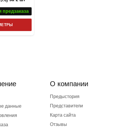
я предзаказа
Этот
МЕТРЫ
товар
имеет
несколько
вариаций.
Опции
можно
выбрать
ение
О компании
на
странице
Предыстория
товара.
Представители
ые данные
Карта сайта
товления
Отзывы
каза