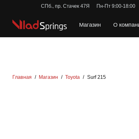
СПб., пр. Стачек 47Я
Пн-Пт 9:00-18:00
Магазин
О компан
Главная
/
Магазин
/
Toyota
/
Surf 215