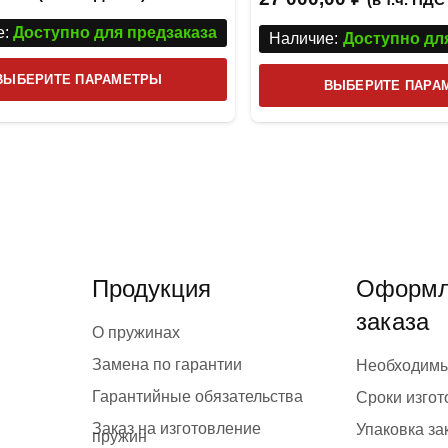
:
Доступно для предзаказа
Наличие:
Доступно дл
Этот
ВЫБЕРИТЕ ПАРАМЕТРЫ
ВЫБЕРИТЕ ПАРА
товар
имеет
несколько
вариаций.
Опции
можно
выбрать
Продукция
Оформл
на
заказа
странице
О пружинах
товара.
Замена по гарантии
Необходим
Гарантийные обязательства
Сроки изго
Заказ на изготовление
Упаковка за
пружин