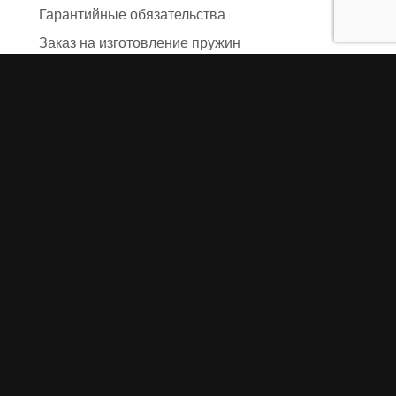
Гарантийные обязательства
Заказ на изготовление пружин
Рекламация
Блог / Статьи
Фотоотчёты
Видео
Оформление заказа
Необходимые данные
Сроки изготовления
Упаковка заказа
Доставка
Оплата