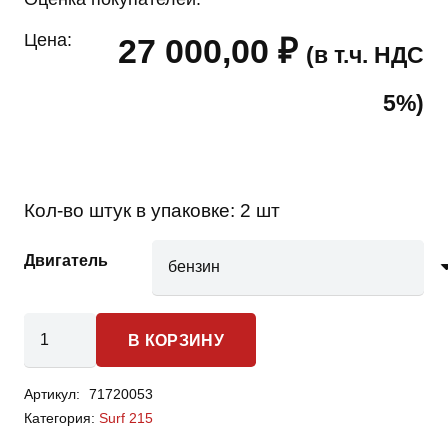
Цена:
27 000,00
₽
(в т.ч. НДС
5%)
Кол-во штук в упаковке:
2 шт
Двигатель
Количество
В КОРЗИНУ
товара
Toyota
Артикул:
71720053
Surf
Категория:
Surf 215
215