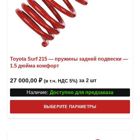
Toyota Surf 215 — пружины задней подвески —
1.5 дюйма комфорт
27 000,00
₽
за
2 шт
(в т.ч. НДС 5%)
Наличие:
Доступно для предзаказа
Этот
ВЫБЕРИТЕ ПАРАМЕТРЫ
това
имее
неск
вари