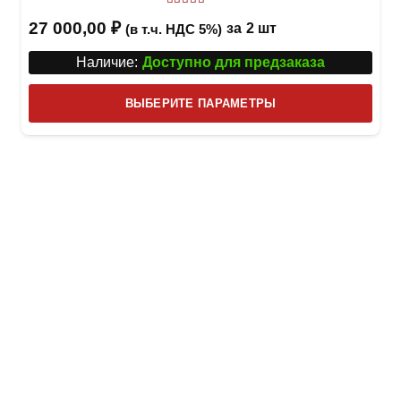
Оценка
5
из 5
27 000,00
₽
за
2 шт
(в т.ч. НДС 5%)
Наличие:
Доступно для предзаказа
Этот
ВЫБЕРИТЕ ПАРАМЕТРЫ
това
имее
неск
вари
Опци
можн
выбр
на
стра
товар