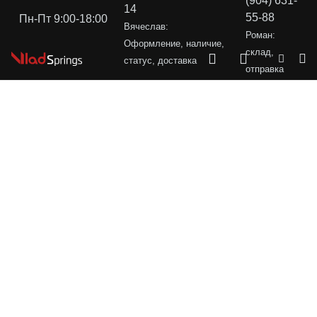
(904) 631-
14
55-88
Пн-Пт 9:00-18:00
Вячеслав:
Роман:
Оформление, наличие,
склад,
статус, доставка
отправка