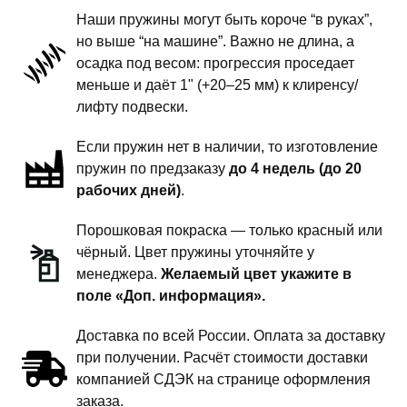
-
Наши пружины могут быть короче “в руках”,
пружины
но выше “на машине”. Важно не длина, а
передней
осадка под весом: прогрессия проседает
подвески
меньше и даёт 1" (+20–25 мм) к клиренсу/
-
лифту подвески.
1.5
Если пружин нет в наличии, то изготовление
дюйма
пружин по предзаказу
до 4 недель (до 20
комфорт
рабочих дней)
.
Порошковая покраска — только красный или
чёрный. Цвет пружины уточняйте у
менеджера.
Желаемый цвет укажите в
поле «Доп. информация».
Доставка по всей России. Оплата за доставку
при получении. Расчёт стоимости доставки
компанией СДЭК на странице оформления
заказа.