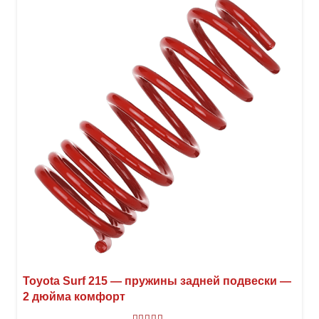
Опци
можн
выбр
на
стра
товар
Toyota Surf 215 — пружины задней подвески —
2 дюйма комфорт