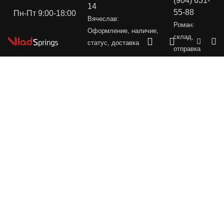
(904) 631-
14
55-88
Пн-Пт 9:00-18:00
Вячеслав:
Роман:
Оформление, наличие,
склад,
статус, доставка
отправка