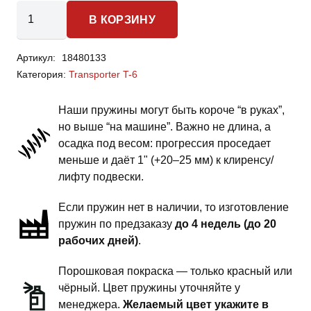
Количество
В КОРЗИНУ
товара
Volkswagen
Артикул:
18480133
Transporter
Категория:
Transporter T-6
T-
6
Наши пружины могут быть короче “в руках”,
-
но выше “на машине”. Важно не длина, а
пружины
осадка под весом: прогрессия проседает
передней
меньше и даёт 1" (+20–25 мм) к клиренсу/
подвески
лифту подвески.
-
Если пружин нет в наличии, то изготовление
сток
пружин по предзаказу
до 4 недель (до 20
под
рабочих дней)
.
бронирование
Порошковая покраска — только красный или
чёрный. Цвет пружины уточняйте у
менеджера.
Желаемый цвет укажите в