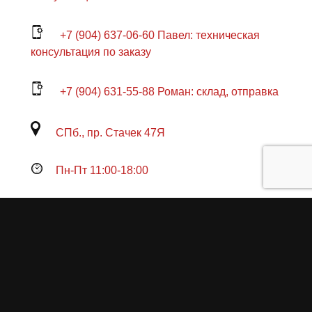
+7 (904) 637-06-60 Павел: техническая
консультация по заказу
+7 (904) 631-55-88 Роман: склад, отправка
СПб., пр. Стачек 47Я
Пн-Пт 11:00-18:00
Продукция
О пружинах
Замена по гарантии