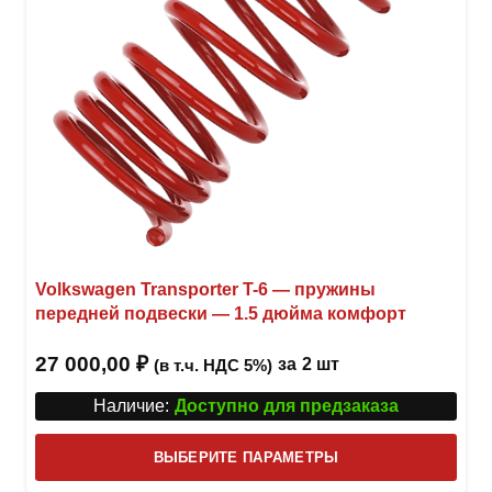
товар
Volkswagen Transporter T-6 — пружины
передней подвески — 1.5 дюйма комфорт
27 000,00
₽
за
2 шт
(в т.ч. НДС 5%)
Наличие:
Доступно для предзаказа
Этот
ВЫБЕРИТЕ ПАРАМЕТРЫ
това