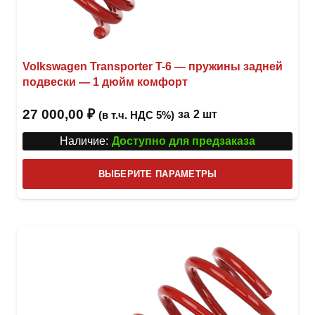
Volkswagen Transporter T-6 — пружины задней
подвески — 1 дюйм комфорт
27 000,00
₽
за
2 шт
(в т.ч. НДС 5%)
Наличие:
Доступно для предзаказа
Этот
ВЫБЕРИТЕ ПАРАМЕТРЫ
това
имее
неск
вари
Опци
можн
выбр
на