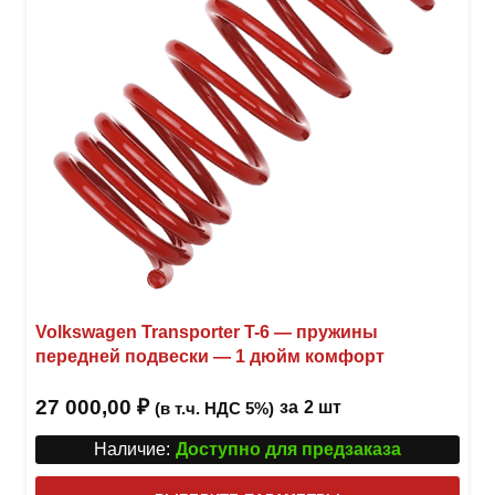
стра
товар
Volkswagen Transporter T-6 — пружины
передней подвески — 1 дюйм комфорт
27 000,00
₽
за
2 шт
(в т.ч. НДС 5%)
Наличие:
Доступно для предзаказа
Этот