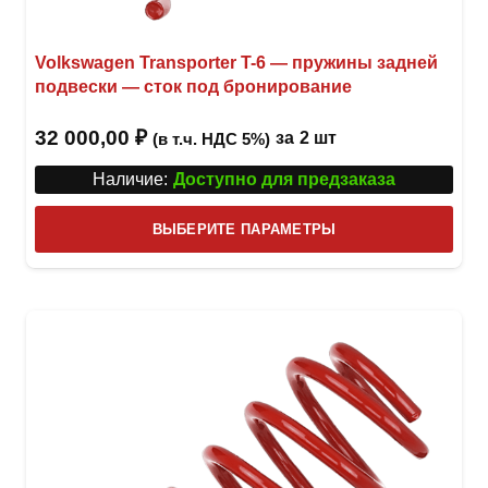
Volkswagen Transporter T-6 — пружины задней
подвески — сток под бронирование
32 000,00
₽
за
2 шт
(в т.ч. НДС 5%)
Наличие:
Доступно для предзаказа
Этот
ВЫБЕРИТЕ ПАРАМЕТРЫ
това
имее
неск
вари
Опци
можн
выбр
на
стра