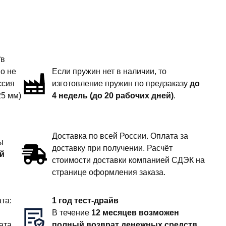
“в
но не
Если пружин нет в наличии, то
ссия
изготовление пружин по предзаказу
до
25 мм)
4 недель (до 20 рабочих дней)
.
Доставка по всей России. Оплата за
ы
доставку при получении. Расчёт
й
стоимости доставки компанией СДЭК на
странице оформления заказа.
та:
1 год тест-драйв
В течение
12 месяцев возможен
ата
полный возврат денежных средств