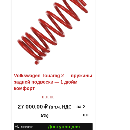
Volkswagen Touareg 2 — пружины
задней подвески — 1 дюйм
комфорт
Оценка
5.00
из 5
27 000,00
₽
за
2
(в т.ч. НДС
шт
5%)
Наличие:
Доступно для