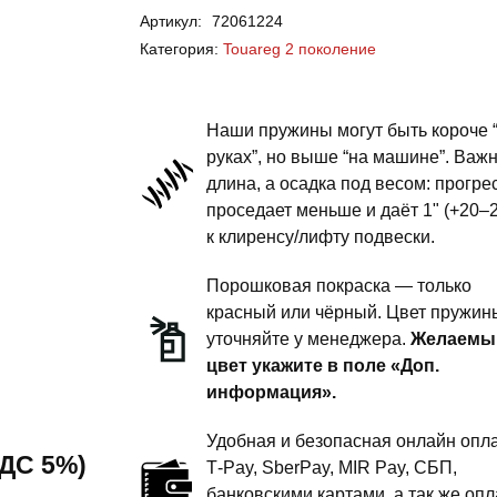
Артикул:
72061224
Touareg
Категория:
Touareg 2 поколение
2
-
пружины
Наши пружины могут быть короче 
передней
руках”, но выше “на машине”. Важ
длина, а осадка под весом: прогре
подвески
проседает меньше и даёт 1" (+20–
-
к клиренсу/лифту подвески.
1
дюйм
Порошковая покраска — только
комфорт
красный или чёрный. Цвет пружин
уточняйте у менеджера.
Желаемы
цвет укажите в поле «Доп.
информация».
Удобная и безопасная онлайн опла
 НДС 5%)
T‑Pay, SberPay, MIR Pay, СБП,
банковскими картами, а так же опл