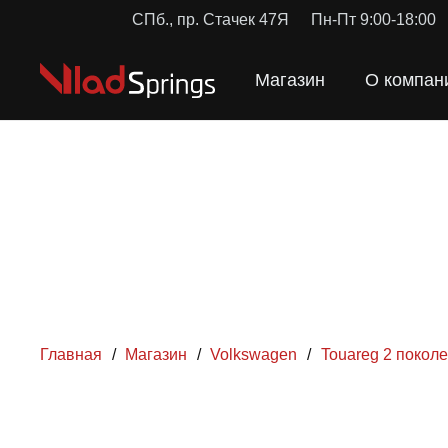
СПб., пр. Стачек 47Я
Пн-Пт 9:00-18:00
Магазин
О компан
Главная
/
Магазин
/
Volkswagen
/
Touareg 2 покол
ПРУЖ