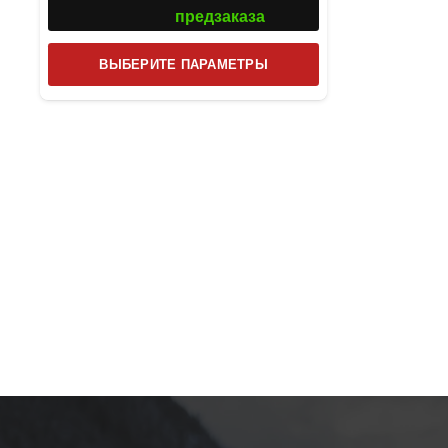
предзаказа
Этот
ВЫБЕРИТЕ ПАРАМЕТРЫ
товар
имеет
несколько
вариаций.
Опции
можно
выбрать
на
странице
товара.