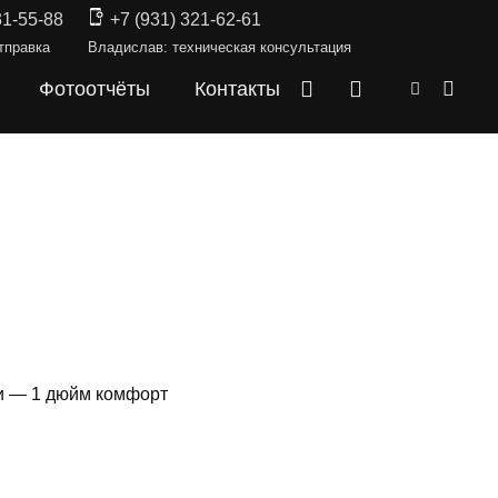
31-55-88
+7 (931) 321-62-61
тправка
Владислав: техническая консультация
Фотоотчёты
Контакты
и — 1 дюйм комфорт
СКИ —