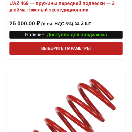
UAZ 469 — пружины передней подвески — 2
дюйма тяжелый экспедиционник
25 000,00
₽
за
2 шт
(в т.ч. НДС 5%)
Наличие:
Доступно для предзаказа
Этот
ВЫБЕРИТЕ ПАРАМЕТРЫ
това
имее
неск
вари
Опци
можн
выбр
на
стра
товар