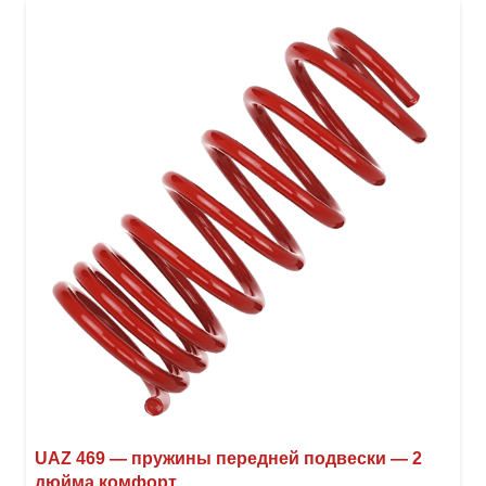
вари
Опци
можн
выбр
на
стра
товар
UAZ 469 — пружины передней подвески — 2
дюйма комфорт