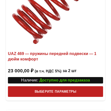
UAZ 469 — пружины передней подвески — 1
дюйм комфорт
23 000,00
₽
за
2 шт
(в т.ч. НДС 5%)
Наличие:
Доступно для предзаказа
Этот
ВЫБЕРИТЕ ПАРАМЕТРЫ
това
имее
неск