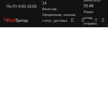
(904) 631-
14
55-88
Пн-Пт 9:00-18:00
Вячеслав:
Роман:
Оформление, наличие,
склад,
статус, доставка
отправка