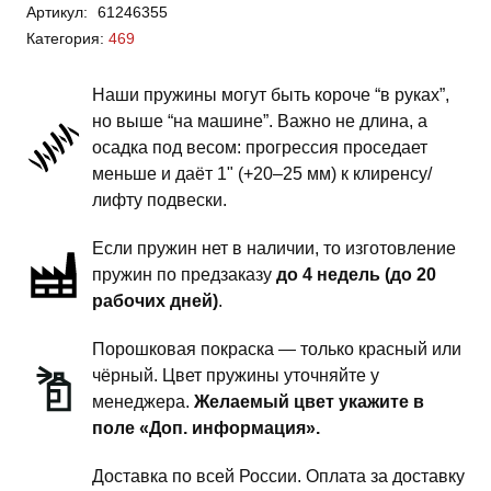
Артикул:
61246355
469
Категория:
469
-
пружины
Наши пружины могут быть короче “в руках”,
передней
но выше “на машине”. Важно не длина, а
подвески
осадка под весом: прогрессия проседает
-
меньше и даёт 1" (+20–25 мм) к клиренсу/
4
лифту подвески.
дюйма
Если пружин нет в наличии, то изготовление
силовой
пружин по предзаказу
до 4 недель (до 20
обвес
рабочих дней)
.
Порошковая покраска — только красный или
чёрный. Цвет пружины уточняйте у
менеджера.
Желаемый цвет укажите в
поле «Доп. информация».
Доставка по всей России. Оплата за доставку