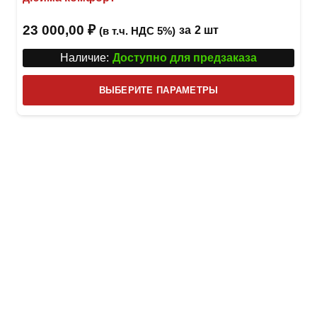
23 000,00
₽
за
2 шт
(в т.ч. НДС 5%)
Наличие:
Доступно для предзаказа
Этот
ВЫБЕРИТЕ ПАРАМЕТРЫ
това
имее
неск
вари
Опци
можн
выбр
на
стра
товар