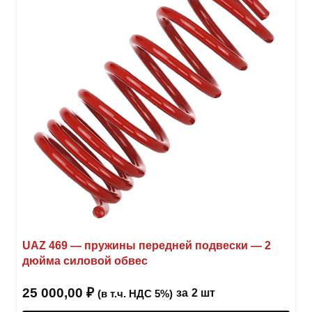
выбр
на
стра
товар
UAZ 469 — пружины передней подвески — 2
дюйма силовой обвес
25 000,00
₽
за
2 шт
(в т.ч. НДС 5%)