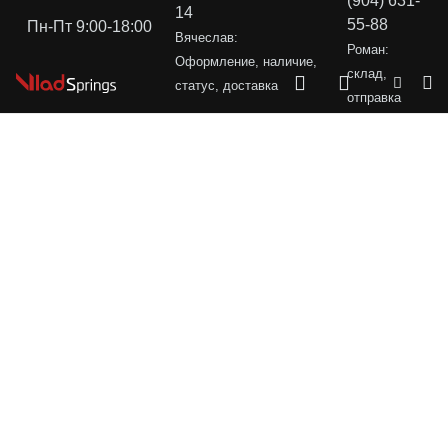
(904) 631-
14
55-88
Пн-Пт 9:00-18:00
Вячеслав:
Роман:
Оформление, наличие,
склад,
статус, доставка
отправка