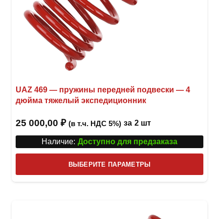
UAZ 469 — пружины передней подвески — 4
дюйма тяжелый экспедиционник
25 000,00
₽
за
2 шт
(в т.ч. НДС 5%)
Наличие:
Доступно для предзаказа
Этот
ВЫБЕРИТЕ ПАРАМЕТРЫ
това
имее
неск
вари