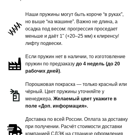
-
пружины
Наши пружины могут быть короче “в руках”,
передней
но выше “на машине”. Важно не длина, а
подвески
осадка под весом: прогрессия проседает
-
меньше и даёт 1" (+20–25 мм) к клиренсу/
2
лифту подвески.
дюйма
Если пружин нет в наличии, то изготовление
комфорт
пружин по предзаказу
до 4 недель (до 20
рабочих дней)
.
Порошковая покраска — только красный или
чёрный. Цвет пружины уточняйте у
менеджера.
Желаемый цвет укажите в
поле «Доп. информация».
Доставка по всей России. Оплата за доставку
при получении. Расчёт стоимости доставки
компанией СДЭК на странице оформления