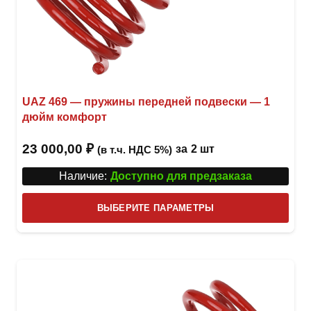
UAZ 469 — пружины передней подвески — 1
дюйм комфорт
23 000,00
₽
за
2 шт
(в т.ч. НДС 5%)
Наличие:
Доступно для предзаказа
Этот
ВЫБЕРИТЕ ПАРАМЕТРЫ
това
имее
неск
вари
Опци
можн