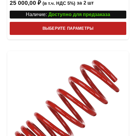
25 000,00
₽
за
2 шт
(в т.ч. НДС 5%)
Наличие:
Доступно для предзаказа
Этот
ВЫБЕРИТЕ ПАРАМЕТРЫ
това
имее
неск
вари
Опци
можн
выбр
на
стра
товар