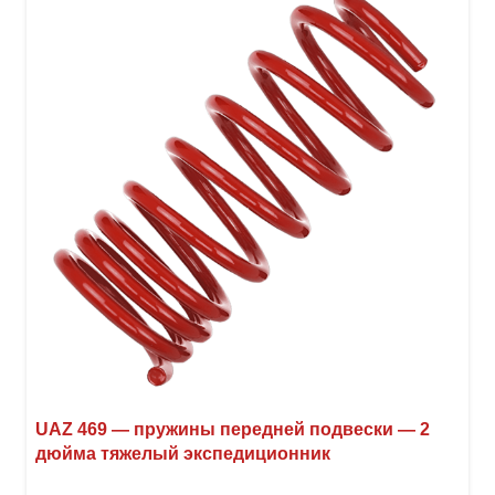
Опци
можн
выбр
на
стра
товар
UAZ 469 — пружины передней подвески — 2
дюйма тяжелый экспедиционник