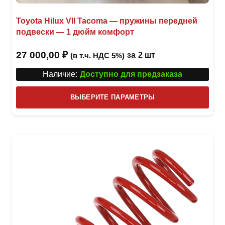
Toyota Hilux VII Tacoma — пружины передней
подвески — 1 дюйм комфорт
27 000,00
₽
за
2 шт
(в т.ч. НДС 5%)
Наличие:
Доступно для предзаказа
Этот
ВЫБЕРИТЕ ПАРАМЕТРЫ
това
имее
неск
вари
Опци
можн
выбр
на
стра
товар