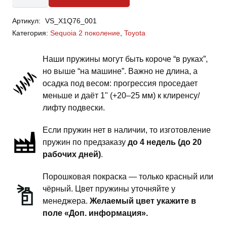
Toyota
Артикул:
VS_X1Q76_001
Sequoia
Категория:
Sequoia 2 поколение
,
Toyota
2
поколение
Наши пружины могут быть короче “в руках”,
-
но выше “на машине”. Важно не длина, а
пружины
осадка под весом: прогрессия проседает
задней
меньше и даёт 1" (+20–25 мм) к клиренсу/
подвески
лифту подвески.
-
Если пружин нет в наличии, то изготовление
2.5
пружин по предзаказу
до 4 недель (до 20
дюйма
рабочих дней)
.
комфорт
Порошковая покраска — только красный или
чёрный. Цвет пружины уточняйте у
менеджера.
Желаемый цвет укажите в
поле «Доп. информация».