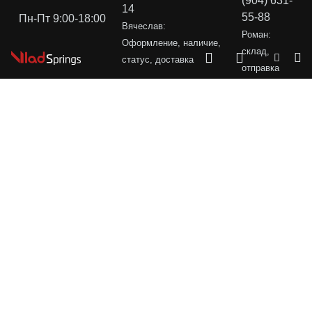
(904) 631-
14
55-88
Пн-Пт 9:00-18:00
Вячеслав:
Роман:
Оформление, наличие,
склад,
статус, доставка
отправка