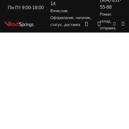
(904) 631-
14
55-88
Пн-Пт 9:00-18:00
Вячеслав:
Роман:
Оформление, наличие,
склад,
статус, доставка
отправка