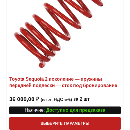
Toyota Sequoia 2 поколение — пружины
передней подвески — сток под бронирование
36 000,00
₽
за
2 шт
(в т.ч. НДС 5%)
Наличие:
Доступно для предзаказа
Этот
ВЫБЕРИТЕ ПАРАМЕТРЫ
това