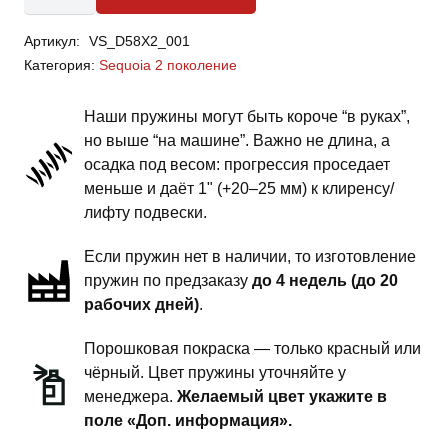
Toyota
Артикул:
VS_D58X2_001
Sequoia
Категория:
Sequoia 2 поколение
2
поколение
Наши пружины могут быть короче “в руках”,
-
но выше “на машине”. Важно не длина, а
пружины
осадка под весом: прогрессия проседает
передней
меньше и даёт 1" (+20–25 мм) к клиренсу/
подвески
лифту подвески.
-
Если пружин нет в наличии, то изготовление
2.5
пружин по предзаказу
до 4 недель (до 20
дюйма
рабочих дней)
.
комфорт
Порошковая покраска — только красный или
чёрный. Цвет пружины уточняйте у
менеджера.
Желаемый цвет укажите в
поле «Доп. информация».