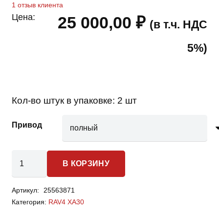
1
отзыв клиента
Цена:
25 000,00
₽
(в т.ч. НДС
5%)
Кол-во штук в упаковке:
2 шт
Привод
Количество
В КОРЗИНУ
товара
Toyota
Артикул:
25563871
RAV4
Категория:
RAV4 XA30
XA30