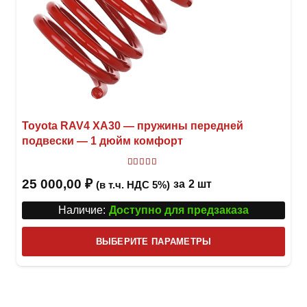
Toyota RAV4 XA30 — пружины передней
подвески — 1 дюйм комфорт
Оценка
5
из 5
25 000,00
₽
за
2 шт
(в т.ч. НДС 5%)
Наличие:
Доступно для предзаказа
Этот
ВЫБЕРИТЕ ПАРАМЕТРЫ
това
имее
неск
вари