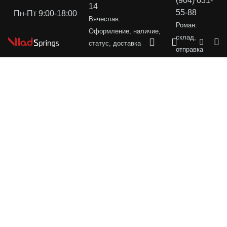
(904) 631-
14
55-88
Пн-Пт 9:00-18:00
Вячеслав:
Роман:
Оформление, наличие,
склад,
статус, доставка
отправка