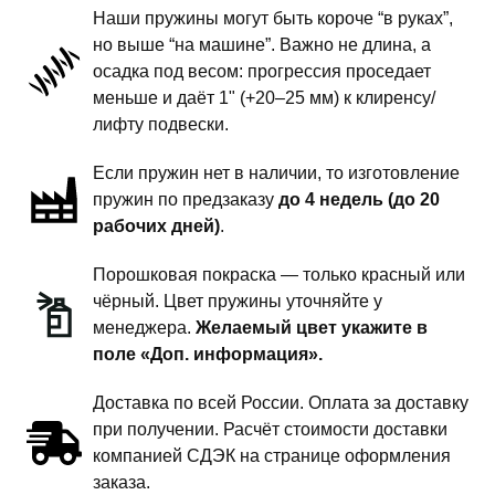
-
Наши пружины могут быть короче “в руках”,
пружины
но выше “на машине”. Важно не длина, а
задней
осадка под весом: прогрессия проседает
подвески
меньше и даёт 1" (+20–25 мм) к клиренсу/
-
лифту подвески.
1
Если пружин нет в наличии, то изготовление
дюйм
пружин по предзаказу
до 4 недель (до 20
комфорт
рабочих дней)
.
Порошковая покраска — только красный или
чёрный. Цвет пружины уточняйте у
менеджера.
Желаемый цвет укажите в
поле «Доп. информация».
Доставка по всей России. Оплата за доставку
при получении. Расчёт стоимости доставки
компанией СДЭК на странице оформления
заказа.