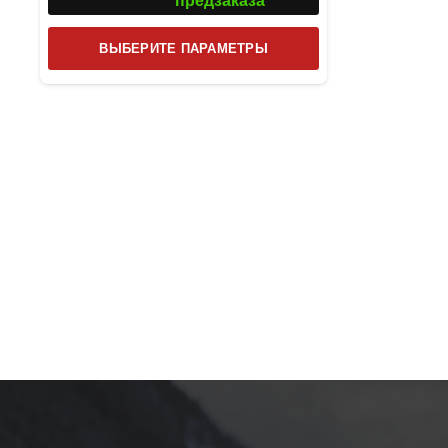
предзаказа
Этот
ВЫБЕРИТЕ ПАРАМЕТРЫ
товар
имеет
несколько
вариаций.
Опции
можно
выбрать
на
странице
товара.