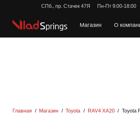
СПб., пр. Стачек 47Я
Пн-Пт 9:00-18:00
Магазин
О компан
Главная
/
Магазин
/
Toyota
/
RAV4 XA20
/
Toyota
ПРУЖИН