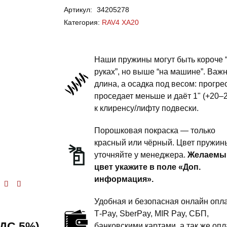
Артикул:
34205278
RAV4
Категория:
RAV4 XA20
XA20
-
пружины
Наши пружины могут быть короче 
передней
руках”, но выше “на машине”. Важ
длина, а осадка под весом: прогре
подвески
проседает меньше и даёт 1" (+20–
-
к клиренсу/лифту подвески.
1
дюйм
Порошковая покраска — только
комфорт
красный или чёрный. Цвет пружин
уточняйте у менеджера.
Желаемы
цвет укажите в поле «Доп.
информация».
енка
5
из 5
Удобная и безопасная онлайн опла
T‑Pay, SberPay, MIR Pay, СБП,
 НДС 5%)
банковскими картами, а так же опл