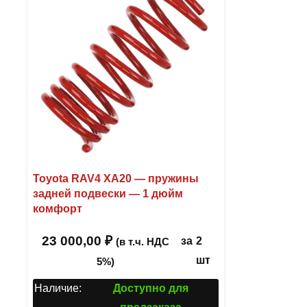
Toyota RAV4 XA20 — пружины
задней подвески — 1 дюйм
комфорт
23 000,00
₽
за
2
(в т.ч. НДС
шт
5%)
Наличие:
Доступно для