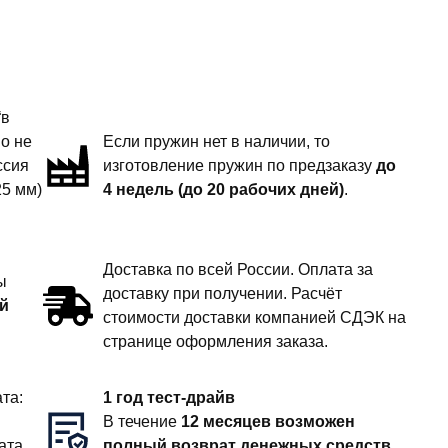
“в
но не
Если пружин нет в наличии, то
ссия
изготовление пружин по предзаказу
до
25 мм)
4 недель (до 20 рабочих дней)
.
Доставка по всей России. Оплата за
ы
доставку при получении. Расчёт
й
стоимости доставки компанией СДЭК на
странице оформления заказа.
та:
1 год тест-драйв
В течение
12 месяцев возможен
ата
полный возврат денежных средств