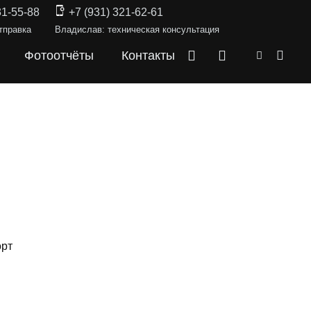
31-55-88
+7 (931) 321-62-61
тправка
Владислав: техническая консультация
Фотоотчёты
Контакты
орт
КИ —
RAV4