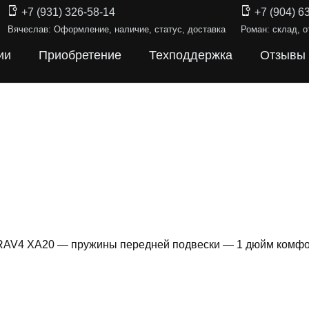
+7 (931) 326-58-14
+7 (904) 6
Вячеслав: Оформление, наличие, статус, доставка
Роман: склад, о
ии
Приобретение
Техподдержка
Отзывы
 RAV4 XA20 — пружины передней подвески — 1 дюйм комф
Ы ПОДВЕС