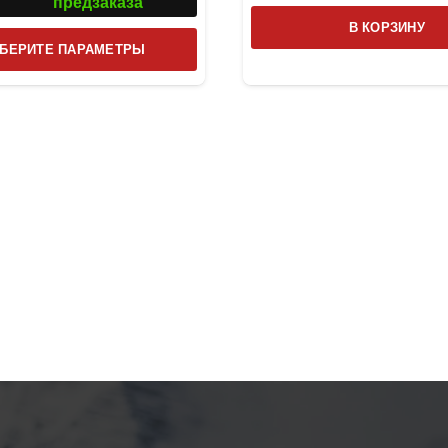
предзаказа
В КОРЗИНУ
Этот
БЕРИТЕ ПАРАМЕТРЫ
товар
имеет
несколько
вариаций.
Опции
можно
выбрать
на
странице
товара.