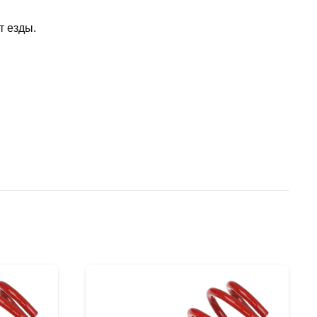
т езды.