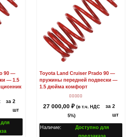
do 90 —
Toyota Land Cruiser Prado 90 —
ки — 1.5
пружины передней подвески —
иционник
1.5 дюйма комфорт
Оценка
5
из 5
за
2
С
27 000,00
₽
за
2
(в т.ч. НДС
шт
шт
5%)
 для
Наличие:
Доступно для
аза
предзаказа