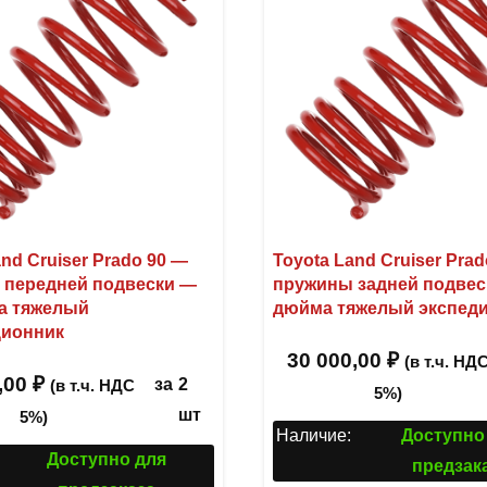
nd Cruiser Prado 90 —
Toyota Land Cruiser Pra
 передней подвески —
пружины задней подвес
а тяжелый
дюйма тяжелый экспед
ционник
30 000,00
₽
(в т.ч. НД
,00
₽
за
2
(в т.ч. НДС
5%)
шт
5%)
Наличие:
Доступно
Доступно для
предзак