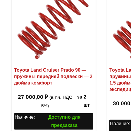
Toyota Land Cruiser Prado 90 —
Toyota La
пружины передней подвески — 2
пружины
дюйма комфорт
1.5 дюйм
экспеди
27 000,00
₽
за
2
(в т.ч. НДС
30 000
шт
5%)
Наличие:
Доступно для
Наличие:
предзаказа