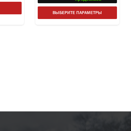
Этот
ВЫБЕРИТЕ ПАРАМЕТРЫ
товар
имеет
несколь
вариаци
Опции
можно
выбрат
на
страниц
товара.