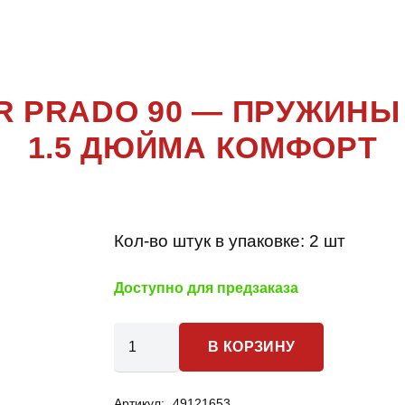
CRUISER PR
ER PRADO 90 — ПРУЖИНЫ
1.5 ДЮЙМА КОМФОРТ
Кол-во штук в упаковке:
2 шт
Доступно для предзаказа
Количество
В КОРЗИНУ
товара
Toyota
Артикул:
49121653