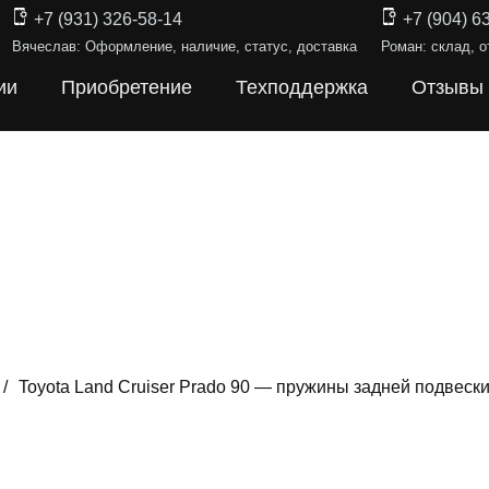
+7 (931) 326-58-14
+7 (904) 6
Вячеслав: Оформление, наличие, статус, доставка
Роман: склад, о
ии
Приобретение
Техподдержка
Отзывы
/
Toyota Land Cruiser Prado 90 — пружины задней подвеск
ИНЫ ПОДВЕ