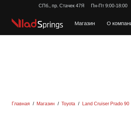
СПб., пр. Стачек 47Я
Пн-Пт 9:00-18:00
Магазин
О компан
Главная
/
Магазин
/
Toyota
/
Land Cruiser Prado 90
ПРУЖ