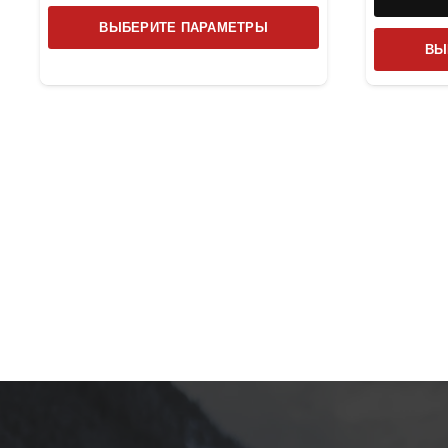
Этот
ВЫБЕРИТЕ ПАРАМЕТРЫ
товар
ВЫ
имеет
несколько
вариаций.
Опции
можно
выбрать
на
странице
товара.