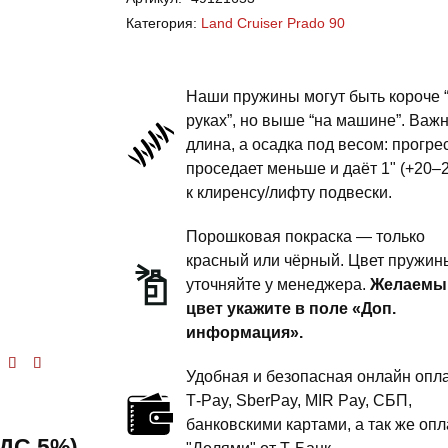
Land
Категория:
Land Cruiser Prado 90
Cruiser
Prado
90
Наши пружины могут быть короче 
-
руках”, но выше “на машине”. Важ
длина, а осадка под весом: прогре
пружины
проседает меньше и даёт 1" (+20–
задней
к клиренсу/лифту подвески.
подвески
-
Порошковая покраска — только
1.5
красный или чёрный. Цвет пружин
уточняйте у менеджера.
Желаемы
дюйма
цвет укажите в поле «Доп.
комфорт
информация».
Удобная и безопасная онлайн опла
енка
5
из 5
T‑Pay, SberPay, MIR Pay, СБП,
банковскими картами, а так же опл
 НДС 5%)