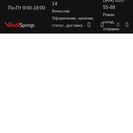
(904) 631-
14
55-88
Пн-Пт 9:00-18:00
Вячеслав:
Роман:
Оформление, наличие,
склад,
статус, доставка
отправка