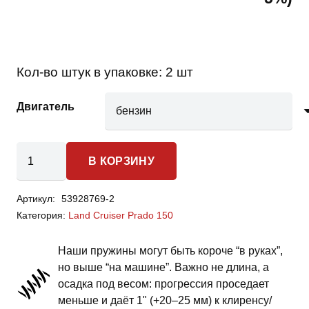
Кол-во штук в упаковке:
2 шт
Двигатель
Количество
В КОРЗИНУ
товара
Toyota
Артикул:
53928769-2
Land
Категория:
Land Cruiser Prado 150
Cruiser
Prado
Наши пружины могут быть короче “в руках”,
150
но выше “на машине”. Важно не длина, а
-
осадка под весом: прогрессия проседает
пружины
меньше и даёт 1" (+20–25 мм) к клиренсу/