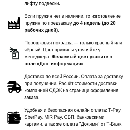
передней
лифту подвески.
подвески
Если пружин нет в наличии, то изготовление
-
пружин по предзаказу
до 4 недель (до 20
1
рабочих дней)
.
дюйм
комфорт
Порошковая покраска — только красный или
чёрный. Цвет пружины уточняйте у
менеджера.
Желаемый цвет укажите в
поле «Доп. информация».
Доставка по всей России. Оплата за доставку
при получении. Расчёт стоимости доставки
компанией СДЭК на странице оформления
заказа.
Удобная и безопасная онлайн оплата: T‑Pay,
SberPay, MIR Pay, СБП, банковскими
картами, а так же оплата "Долями" от Т-Банк.