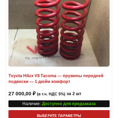
Toyota Hilux VII Tacoma — пружины передней
подвески — 1 дюйм комфорт
27 000,00
₽
за
2 шт
(в т.ч. НДС 5%)
Наличие:
Доступно для предзаказа
Этот
ВЫБЕРИТЕ ПАРАМЕТРЫ