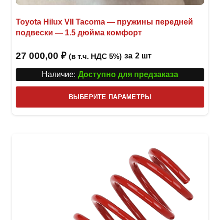
Toyota Hilux VII Tacoma — пружины передней
подвески — 1.5 дюйма комфорт
27 000,00
₽
за
2 шт
(в т.ч. НДС 5%)
Наличие:
Доступно для предзаказа
Этот
ВЫБЕРИТЕ ПАРАМЕТРЫ
това
имее
неск
вари
Опци
можн
выбр
на
стра
товар