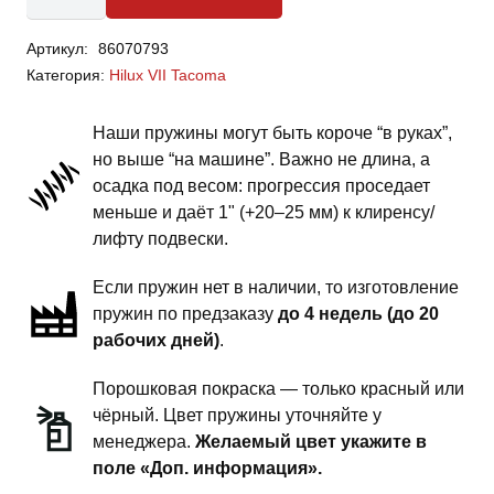
товара
Toyota
Артикул:
86070793
Hilux
Категория:
Hilux VII Tacoma
VII
Tacoma
Наши пружины могут быть короче “в руках”,
-
но выше “на машине”. Важно не длина, а
пружины
осадка под весом: прогрессия проседает
передней
меньше и даёт 1" (+20–25 мм) к клиренсу/
подвески
лифту подвески.
-
Если пружин нет в наличии, то изготовление
1.5
пружин по предзаказу
до 4 недель (до 20
дюйма
рабочих дней)
.
силовой
обвес
Порошковая покраска — только красный или
чёрный. Цвет пружины уточняйте у
менеджера.
Желаемый цвет укажите в
поле «Доп. информация».