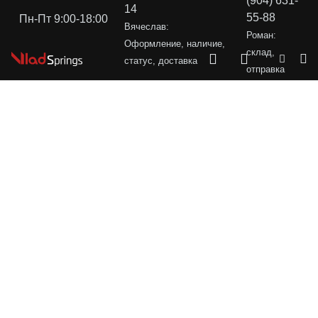
(904) 631-
14
55-88
Пн-Пт 9:00-18:00
Вячеслав:
Роман:
Оформление, наличие,
склад,
статус, доставка
отправка