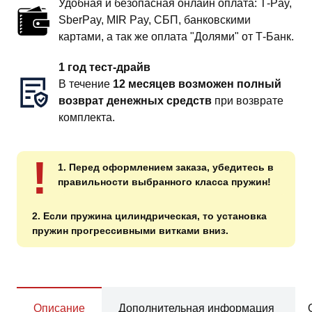
Удобная и безопасная онлайн оплата: T‑Pay,
SberPay, MIR Pay, СБП, банковскими
картами, а так же оплата "Долями" от Т-Банк.
1 год тест-драйв
В течение
12 месяцев возможен полный
возврат денежных средств
при возврате
комплекта.
!
1. Перед оформлением заказа, убедитесь в
правильности выбранного класса пружин!
2. Если пружина цилиндрическая, то установка
пружин прогрессивными витками вниз.
Описание
Дополнительная информация