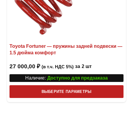
Toyota Fortuner — пружины задней подвески —
1.5 дюйма комфорт
27 000,00
₽
за
2 шт
(в т.ч. НДС 5%)
Наличие:
Доступно для предзаказа
Этот
ВЫБЕРИТЕ ПАРАМЕТРЫ
това
имее
неск
вари
Опци