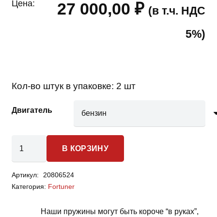
Цена:
27 000,00
₽
(в т.ч. НДС
5%)
Кол-во штук в упаковке:
2 шт
Двигатель
Количество
В КОРЗИНУ
товара
Toyota
Артикул:
20806524
Fortuner
Категория:
Fortuner
-
пружины
Наши пружины могут быть короче “в руках”,
передней