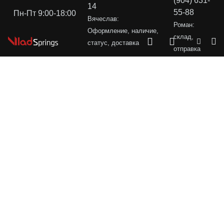
(904) 631-
14
55-88
Пн-Пт 9:00-18:00
Вячеслав:
Роман:
Оформление, наличие,
склад,
статус, доставка
отправка