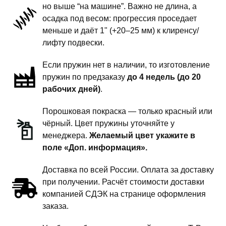
но выше “на машине”. Важно не длина, а
подвески
осадка под весом: прогрессия проседает
-
меньше и даёт 1" (+20–25 мм) к клиренсу/
1.5
лифту подвески.
дюйма
Если пружин нет в наличии, то изготовление
комфорт
пружин по предзаказу
до 4 недель (до 20
рабочих дней)
.
Порошковая покраска — только красный или
чёрный. Цвет пружины уточняйте у
менеджера.
Желаемый цвет укажите в
поле «Доп. информация».
Доставка по всей России. Оплата за доставку
при получении. Расчёт стоимости доставки
компанией СДЭК на странице оформления
заказа.