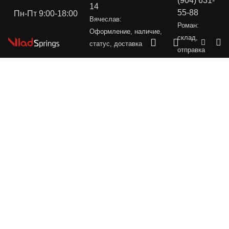
(904) 631-
14
55-88
Пн-Пт 9:00-18:00
Вячеслав:
Роман:
Оформление, наличие,
склад,
статус, доставка
отправка