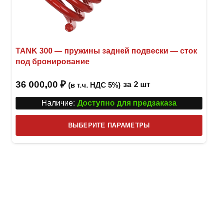
TANK 300 — пружины задней подвески — сток
под бронирование
36 000,00
₽
за
2 шт
(в т.ч. НДС 5%)
Наличие:
Доступно для предзаказа
Этот
ВЫБЕРИТЕ ПАРАМЕТРЫ
това
имее
неск
вари
Опци
можн
выбр