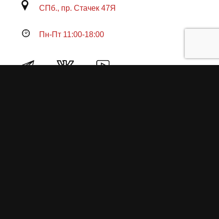
СПб., пр. Стачек 47Я
Пн-Пт 11:00-18:00
Продукция
О пружинах
Замена по гарантии
Гарантийные обязательства
Заказ на изготовление пружин
Рекламация
Блог / Статьи
Фотоотчёты