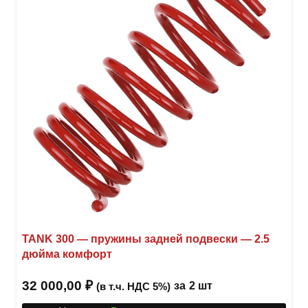
выбр
на
стра
товар
TANK 300 — пружины задней подвески — 2.5
дюйма комфорт
32 000,00
₽
за
2 шт
(в т.ч. НДС 5%)