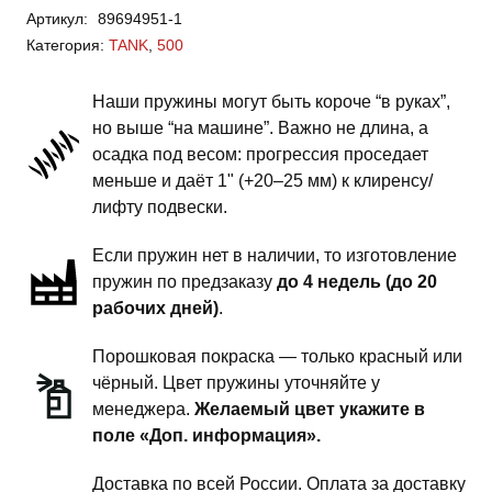
Артикул:
89694951-1
500
Категория:
TANK
,
500
-
пружины
Наши пружины могут быть короче “в руках”,
передней
но выше “на машине”. Важно не длина, а
подвески
осадка под весом: прогрессия проседает
-
меньше и даёт 1" (+20–25 мм) к клиренсу/
сток
лифту подвески.
под
Если пружин нет в наличии, то изготовление
бронирование
пружин по предзаказу
до 4 недель (до 20
рабочих дней)
.
Порошковая покраска — только красный или
чёрный. Цвет пружины уточняйте у
менеджера.
Желаемый цвет укажите в
поле «Доп. информация».
Доставка по всей России. Оплата за доставку