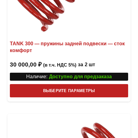
TANK 300 — пружины задней подвески — сток
комфорт
30 000,00
₽
за
2 шт
(в т.ч. НДС 5%)
Наличие:
Доступно для предзаказа
Этот
ВЫБЕРИТЕ ПАРАМЕТРЫ
това
имее
неск
вари
Опци
можн