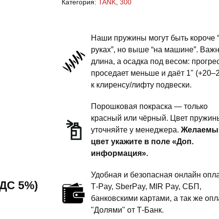
Категория:
TANK
,
300
-
пружины
передней
Наши пружины могут быть короче 
подвески
руках”, но выше “на машине”. Важ
длина, а осадка под весом: прогре
-
проседает меньше и даёт 1" (+20–
сток
к клиренсу/лифту подвески.
комфорт
Порошковая покраска — только
красный или чёрный. Цвет пружин
уточняйте у менеджера.
Желаемы
цвет укажите в поле «Доп.
информация».
Удобная и безопасная онлайн опла
 НДС 5%)
T‑Pay, SberPay, MIR Pay, СБП,
банковскими картами, а так же опл
"Долями" от Т-Банк.