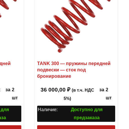
дней
TANK 300 — пружины передней
подвески — сток под
бронирование
36 000,00
₽
за
2
за
2
С
(в т.ч. НДС
шт
шт
5%)
 для
Наличие:
Доступно для
аза
предзаказа
Этот
Этот