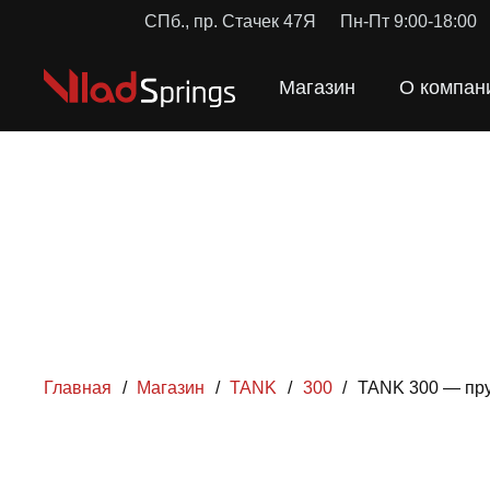
СПб., пр. Стачек 47Я
Пн-Пт 9:00-18:00
Магазин
О компан
Главная
/
Магазин
/
TANK
/
300
/
TANK 300 — пру
ПРУЖ