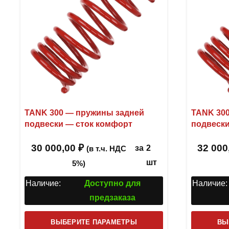
TANK 300 — пружины задней
TANK 30
подвески — сток комфорт
подвески
30 000,00
₽
32 000
за
2
(в т.ч. НДС
шт
5%)
Наличие:
Доступно для
Наличие:
предзаказа
Этот
ВЫБЕРИТЕ ПАРАМЕТРЫ
ВЫ