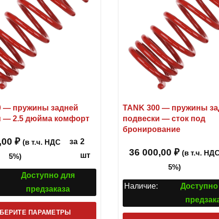
0 — пружины задней
TANK 300 — пружины за
 — 2.5 дюйма комфорт
подвески — сток под
бронирование
,00
₽
за
2
(в т.ч. НДС
36 000,00
₽
(в т.ч. НД
шт
5%)
5%)
Доступно для
Наличие:
Доступно
предзаказа
предзак
Этот
БЕРИТЕ ПАРАМЕТРЫ