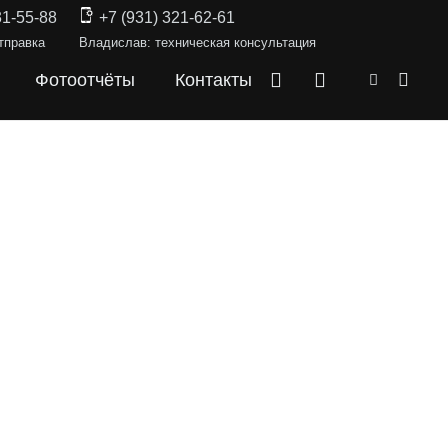
31-55-88
+7 (931) 321-62-61
тправка
Владислав: техническая консультация
Фотоотчёты
Контакты
СКИ —