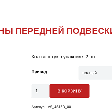
TANK
,
300
ИНЫ ПЕРЕДНЕЙ ПОДВЕСК
Кол-во штук в упаковке:
2 шт
Привод
Количество
В КОРЗИНУ
товара
TANK
Артикул:
VS_4S15D_001
300