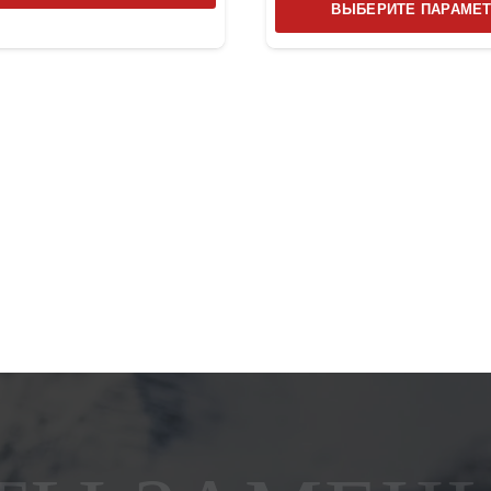
товар
ВЫБЕРИТЕ ПАРАМЕ
имеет
несколько
вариаций.
Опции
можно
выбрать
на
странице
товара.