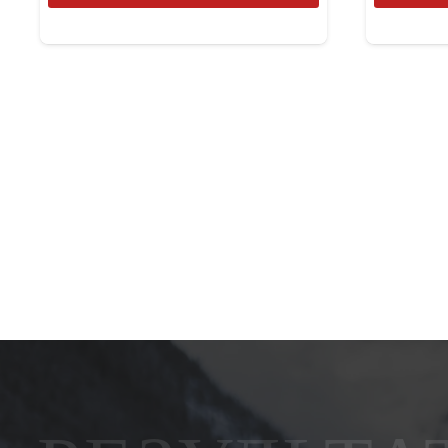
товар
имеет
несколько
вариаций.
Опции
можно
выбрать
на
странице
товара.