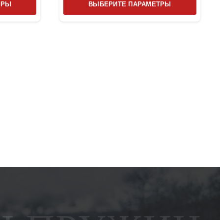
ТРЫ
ВЫБЕРИТЕ ПАРАМЕТРЫ
товар
товар
имеет
имеет
несколько
несколь
вариаций.
вариаци
Опции
Опции
можно
можно
выбрать
выбрат
на
на
странице
страниц
товара.
товара.