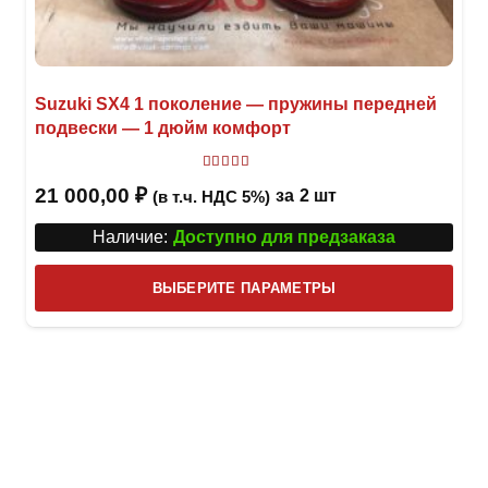
Suzuki SX4 1 поколение — пружины передней
подвески — 1 дюйм комфорт
Оценка
3.00
из 5
21 000,00
₽
за
2 шт
(в т.ч. НДС 5%)
Наличие:
Доступно для предзаказа
Этот
ВЫБЕРИТЕ ПАРАМЕТРЫ
това
имее
неск
вари
Опци
можн
выбр