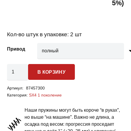
5%)
Кол-во штук в упаковке:
2 шт
Привод
Количество
В КОРЗИНУ
товара
Suzuki
Артикул:
87457300
SX4
Категория:
SX4 1 поколение
1
поколение
Наши пружины могут быть короче “в руках”,
-
но выше “на машине”. Важно не длина, а
пружины
осадка под весом: прогрессия проседает
задней