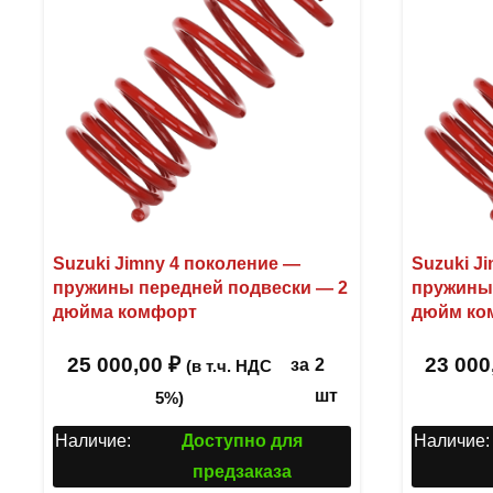
Suzuki Jimny 4 поколение —
Suzuki J
пружины передней подвески — 2
пружины 
дюйма комфорт
дюйм ко
25 000,00
₽
23 000
за
2
(в т.ч. НДС
шт
5%)
Наличие:
Доступно для
Наличие:
предзаказа