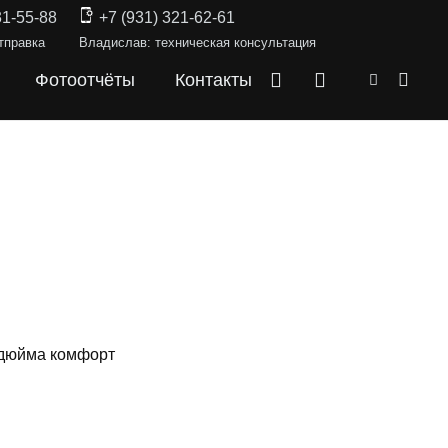
31-55-88
+7 (931) 321-62-61
тправка
Владислав: техническая консультация
Фотоотчёты
Контакты
 дюйма комфорт
СКИ —