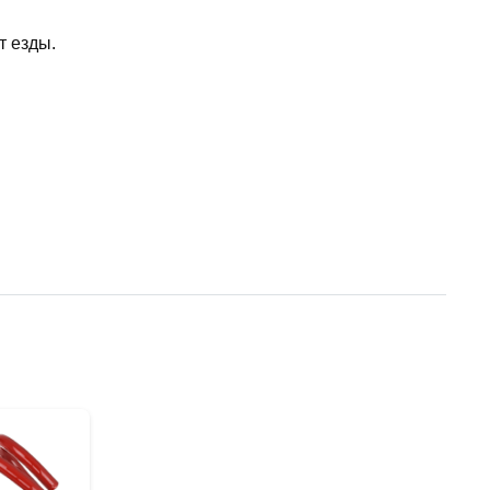
т езды.