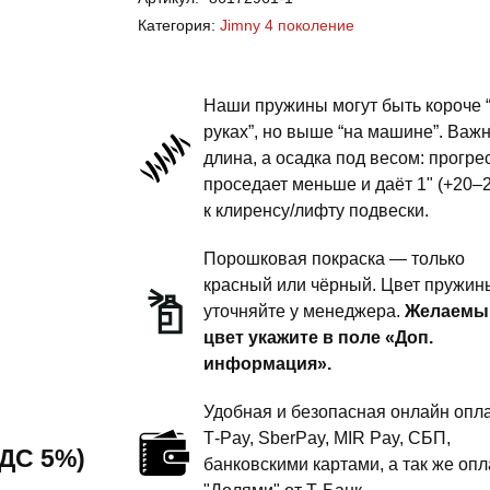
Jimny
Категория:
Jimny 4 поколение
4
поколение
-
Наши пружины могут быть короче 
пружины
руках”, но выше “на машине”. Важ
длина, а осадка под весом: прогре
задней
проседает меньше и даёт 1" (+20–
подвески
к клиренсу/лифту подвески.
-
2
Порошковая покраска — только
дюйма
красный или чёрный. Цвет пружин
уточняйте у менеджера.
Желаемы
комфорт
цвет укажите в поле «Доп.
информация».
Удобная и безопасная онлайн опла
T‑Pay, SberPay, MIR Pay, СБП,
 НДС 5%)
банковскими картами, а так же опл