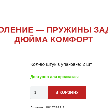
NY 4 ПОКОЛ
ОКОЛЕНИЕ — ПРУЖИНЫ ЗА
ДЮЙМА КОМФОРТ
Кол-во штук в упаковке:
2 шт
Доступно для предзаказа
Количество
В КОРЗИНУ
товара
Suzuki
Артикул:
86172961-1