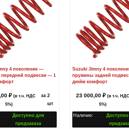
imny 4 поколение —
Suzuki Jimny 4 поколен
передней подвески — 1
пружины задней подвес
мфорт
дюйм комфорт
,00
₽
23 000,00
₽
за
2
(в т.ч. НДС
(в т.ч. НД
шт
5%)
5%)
Доступно для
Наличие:
Доступно
предзаказа
предзак