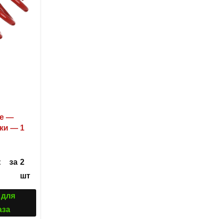
ие —
ки — 1
за
2
С
шт
 для
аза