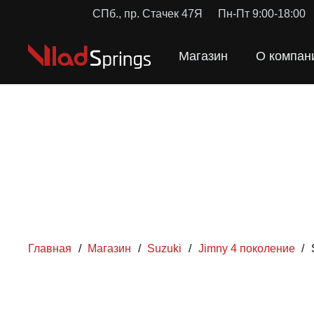
СПб., пр. Стачек 47Я
Пн-Пт 9:00-18:00
Магазин
О компан
Главная
/
Магазин
/
Suzuki
/
Jimny 4 поколение
/
ПРУЖ