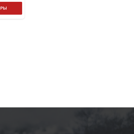
Этот
ТРЫ
товар
имеет
несколько
вариаций.
Опции
можно
выбрать
на
странице
товара.