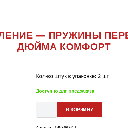
NY 4 ПОКОЛ
КОЛЕНИЕ — ПРУЖИНЫ ПЕР
ДЮЙМА КОМФОРТ
Кол-во штук в упаковке:
2 шт
Доступно для предзаказа
Количество
В КОРЗИНУ
товара
Suzuki
Артикул:
14596692-1