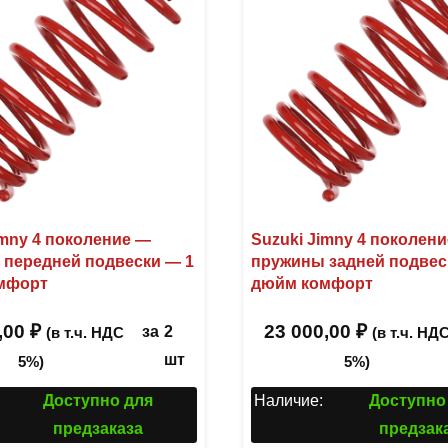
imny 4 поколение —
Suzuki Jimny 4 поколен
передней подвески — 1
пружины задней подвес
мфорт
дюйм комфорт
,00
₽
23 000,00
₽
за
2
(в т.ч. НДС
(в т.ч. НД
шт
5%)
5%)
Доступно для
Наличие:
Доступно
предзаказа
предзак