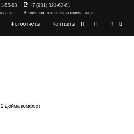
31-55-88
+7 (931) 321-62-61
тправка
Владислав: техническая консультация
Фотоотчёты
Контакты
— 2 дюйма комфорт
СКИ —