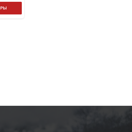
Этот
ТРЫ
товар
имеет
несколько
вариаций.
Опции
можно
выбрать
на
странице
товара.