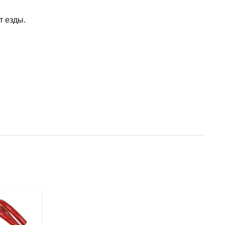
т езды.