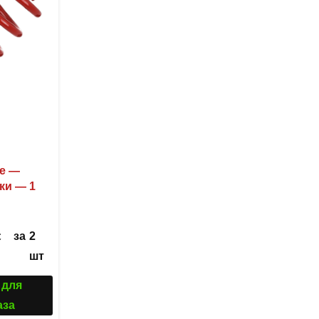
ие —
ки — 1
за
2
С
шт
 для
аза