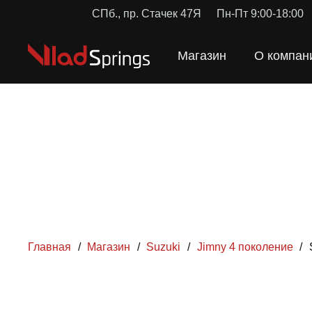
СПб., пр. Стачек 47Я
Пн-Пт 9:00-18:00
Магазин
О компан
Главная
/
Магазин
/
Suzuki
/
Jimny 4 поколение
/
ПРУЖ