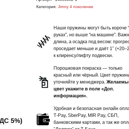
Jimny
Категория:
Jimny 4 поколение
4
поколение
-
Наши пружины могут быть короче 
пружины
руках”, но выше “на машине”. Важ
длина, а осадка под весом: прогре
передней
проседает меньше и даёт 1" (+20–
подвески
к клиренсу/лифту подвески.
-
2
Порошковая покраска — только
дюйма
красный или чёрный. Цвет пружин
уточняйте у менеджера.
Желаемы
комфорт
цвет укажите в поле «Доп.
информация».
Удобная и безопасная онлайн опла
T‑Pay, SberPay, MIR Pay, СБП,
 НДС 5%)
банковскими картами, а так же опл