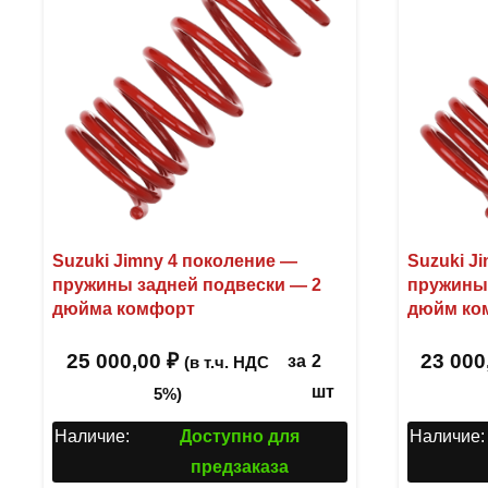
Suzuki Jimny 4 поколение —
Suzuki J
пружины задней подвески — 2
пружины 
дюйма комфорт
дюйм ко
25 000,00
₽
23 000
за
2
(в т.ч. НДС
шт
5%)
Наличие:
Доступно для
Наличие:
предзаказа