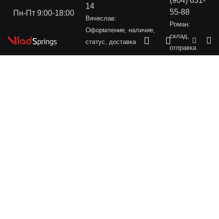
(904) 631-
14
55-88
Пн-Пт 9:00-18:00
Вячеслав:
Роман:
Оформление, наличие,
склад,
статус, доставка
отправка