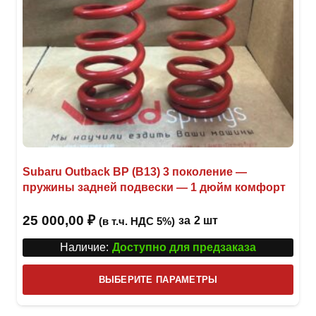
Subaru Outback BP (B13) 3 поколение —
пружины задней подвески — 1 дюйм комфорт
25 000,00
₽
за
2 шт
(в т.ч. НДС 5%)
Наличие:
Доступно для предзаказа
Этот
ВЫБЕРИТЕ ПАРАМЕТРЫ
това
имее