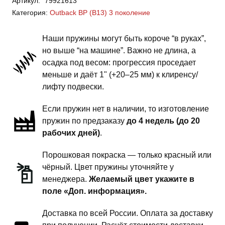
Артикул:
79921613
Outback
Категория:
Outback BP (B13) 3 поколение
BP
(B13)
Наши пружины могут быть короче “в руках”,
3
но выше “на машине”. Важно не длина, а
поколение
осадка под весом: прогрессия проседает
-
меньше и даёт 1" (+20–25 мм) к клиренсу/
пружины
лифту подвески.
передней
Если пружин нет в наличии, то изготовление
подвески
пружин по предзаказу
до 4 недель (до 20
-
рабочих дней)
.
1
дюйм
Порошковая покраска — только красный или
комфорт
чёрный. Цвет пружины уточняйте у
менеджера.
Желаемый цвет укажите в
поле «Доп. информация».
Доставка по всей России. Оплата за доставку