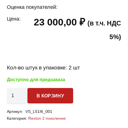
Оценка покупателей:
Цена:
23 000,00
₽
(в т.ч. НДС
5%)
Кол-во штук в упаковке:
2 шт
Доступно для предзаказа
Количество
В КОРЗИНУ
товара
SsangYong
Артикул:
VS_L51I6_001
Rexton
Категория:
Rexton 2 поколение
2