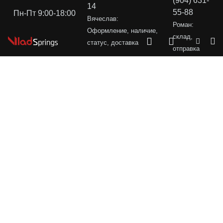
(904) 631-
14
55-88
Пн-Пт 9:00-18:00
Вячеслав:
Роман:
Оформление, наличие,
склад,
статус, доставка
отправка