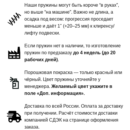
поколение
Наши пружины могут быть короче “в руках”,
-
но выше “на машине”. Важно не длина, а
пружины
осадка под весом: прогрессия проседает
задней
меньше и даёт 1" (+20–25 мм) к клиренсу/
подвески
лифту подвески.
-
Если пружин нет в наличии, то изготовление
1.5
пружин по предзаказу
до 4 недель (до 20
дюйма
рабочих дней)
.
комфорт
Порошковая покраска — только красный или
чёрный. Цвет пружины уточняйте у
менеджера.
Желаемый цвет укажите в
поле «Доп. информация».
Доставка по всей России. Оплата за доставку
при получении. Расчёт стоимости доставки
компанией СДЭК на странице оформления
заказа.