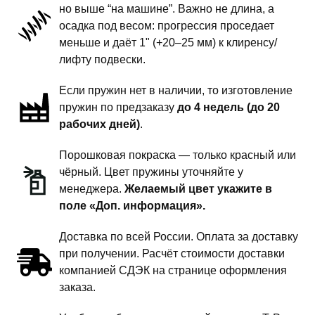
но выше “на машине”. Важно не длина, а
подвески
осадка под весом: прогрессия проседает
-
меньше и даёт 1" (+20–25 мм) к клиренсу/
1
лифту подвески.
дюйм
Если пружин нет в наличии, то изготовление
комфорт
пружин по предзаказу
до 4 недель (до 20
рабочих дней)
.
Порошковая покраска — только красный или
чёрный. Цвет пружины уточняйте у
менеджера.
Желаемый цвет укажите в
поле «Доп. информация».
Доставка по всей России. Оплата за доставку
при получении. Расчёт стоимости доставки
компанией СДЭК на странице оформления
заказа.