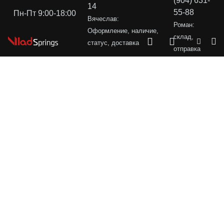
(904) 631-
14
55-88
Пн-Пт 9:00-18:00
Вячеслав:
Роман:
Оформление, наличие,
склад,
статус, доставка
отправка