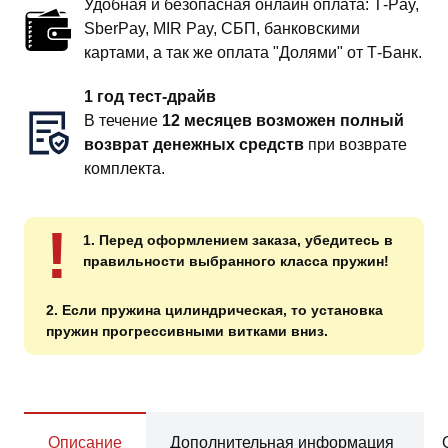
Удобная и безопасная онлайн оплата: T‑Pay,
SberPay, MIR Pay, СБП, банковскими
картами, а так же оплата "Долями" от Т-Банк.
1 год тест-драйв
В течение
12 месяцев возможен полный
возврат денежных средств
при возврате
комплекта.
!
1. Перед оформлением заказа, убедитесь в
правильности выбранного класса пружин!
2. Если пружина цилиндрическая, то установка
пружин прогрессивными витками вниз.
Описание
Дополнительная информация