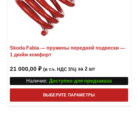
Skoda Fabia — пружины передней подвески —
1 дюйм комфорт
21 000,00
₽
за
2 шт
(в т.ч. НДС 5%)
Наличие:
Доступно для предзаказа
Этот
ВЫБЕРИТЕ ПАРАМЕТРЫ
това
имее
неск
вари
Опци