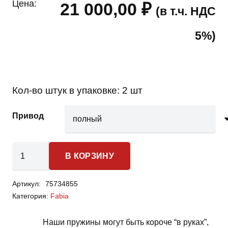
Цена:
21 000,00
₽
(в т.ч. НДС
5%)
Кол-во штук в упаковке:
2 шт
Привод
Количество
В КОРЗИНУ
товара
Skoda
Артикул:
75734855
Fabia
Категория:
Fabia
-
пружины
Наши пружины могут быть короче “в руках”,
задней