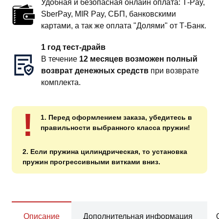
Удобная и безопасная онлайн оплата: T‑Pay,
SberPay, MIR Pay, СБП, банковскими
картами, а так же оплата "Долями" от Т-Банк.
1 год тест-драйв
В течение
12 месяцев возможен полный
возврат денежных средств
при возврате
комплекта.
!
1. Перед оформлением заказа, убедитесь в
правильности выбранного класса пружин!
2. Если пружина цилиндрическая, то установка
пружин прогрессивными витками вниз.
Описание
Дополнительная информация